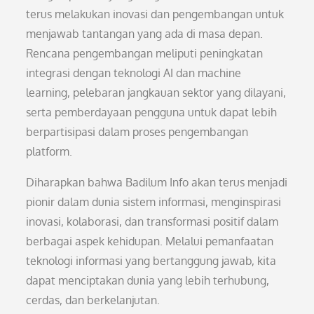
terus melakukan inovasi dan pengembangan untuk
menjawab tantangan yang ada di masa depan.
Rencana pengembangan meliputi peningkatan
integrasi dengan teknologi AI dan machine
learning, pelebaran jangkauan sektor yang dilayani,
serta pemberdayaan pengguna untuk dapat lebih
berpartisipasi dalam proses pengembangan
platform.
Diharapkan bahwa Badilum Info akan terus menjadi
pionir dalam dunia sistem informasi, menginspirasi
inovasi, kolaborasi, dan transformasi positif dalam
berbagai aspek kehidupan. Melalui pemanfaatan
teknologi informasi yang bertanggung jawab, kita
dapat menciptakan dunia yang lebih terhubung,
cerdas, dan berkelanjutan.