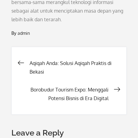
bersama-sama merangkul teknologi informasi
sebagai alat untuk menciptakan masa depan yang
lebih baik dan terarah.
By
admin
Post
Aqiqah Anda: Solusi Aqiqah Praktis di
Bekasi
navigation
Borobudur Tourism Expo: Menggali
Potensi Bisnis di Era Digital
Leave a Reply