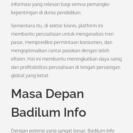
informasi yang relevan bagi semua pemangku
kepentingan di dunia pendidikan.
Sementara itu, di sektor bisnis, platform ini
membantu perusahaan untuk menganalisis tren
pasar, memprediksi permintaan konsumen, dan
mengoptimalkan rantai pasokan dengan lebih
efisien. Hal ini membantu meningkatkan daya saing
dan profitabilitas perusahaan di tengah persaingan
global yang ketat.
Masa Depan
Badilum Info
Dengan potensi yang sangat besar, Badilum Info