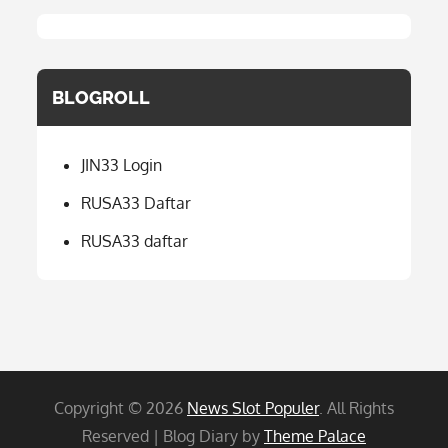
BLOGROLL
JIN33 Login
RUSA33 Daftar
RUSA33 daftar
Copyright © 2026
News Slot Populer
. All Rights
Reserved | Blog Diary by
Theme Palace