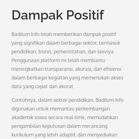
Dampak Positif
Badilum Info telah memberikan dampak positif
yang signifikan dalam berbagai sektor, termasuk
pendidikan, bisnis, pemerintahan, dan lainnya.
Penggunaan platform ini telah membantu
meningkatkan transparansi, akurasi, dan efisiensi
dalam berbagai kegiatan yang memerlukan akses
data yang cepat dan akurat.
Contohnya, dalam sektor pendidikan, Badilum Info
digunakan untuk memantau perkembangan
akademik siswa secara real-time, memudahkan
pengambilan keputusan dalam merancang
kurikulum yang lebih adaptif, dan menyediakan