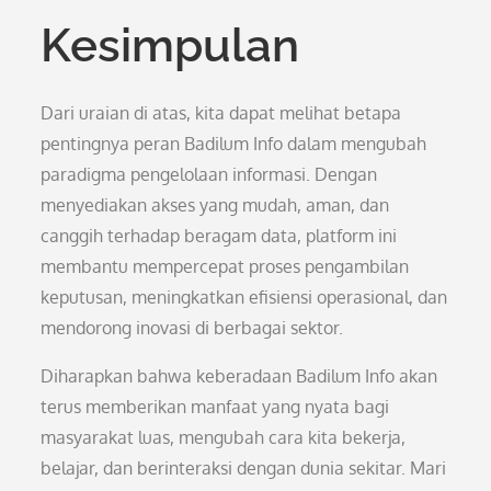
Kesimpulan
Dari uraian di atas, kita dapat melihat betapa
pentingnya peran Badilum Info dalam mengubah
paradigma pengelolaan informasi. Dengan
menyediakan akses yang mudah, aman, dan
canggih terhadap beragam data, platform ini
membantu mempercepat proses pengambilan
keputusan, meningkatkan efisiensi operasional, dan
mendorong inovasi di berbagai sektor.
Diharapkan bahwa keberadaan Badilum Info akan
terus memberikan manfaat yang nyata bagi
masyarakat luas, mengubah cara kita bekerja,
belajar, dan berinteraksi dengan dunia sekitar. Mari