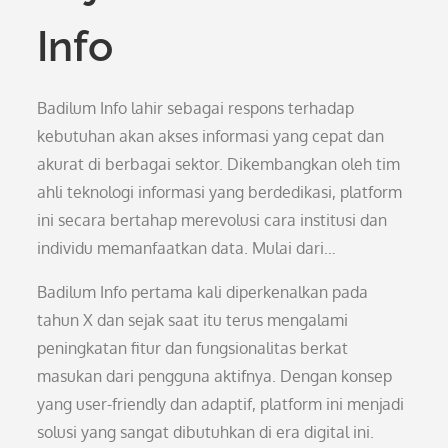
Info
Badilum Info lahir sebagai respons terhadap
kebutuhan akan akses informasi yang cepat dan
akurat di berbagai sektor. Dikembangkan oleh tim
ahli teknologi informasi yang berdedikasi, platform
ini secara bertahap merevolusi cara institusi dan
individu memanfaatkan data. Mulai dari…
Badilum Info pertama kali diperkenalkan pada
tahun X dan sejak saat itu terus mengalami
peningkatan fitur dan fungsionalitas berkat
masukan dari pengguna aktifnya. Dengan konsep
yang user-friendly dan adaptif, platform ini menjadi
solusi yang sangat dibutuhkan di era digital ini.