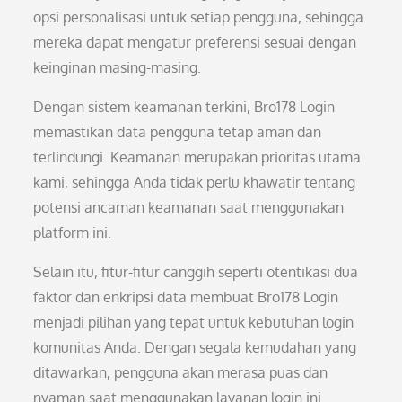
opsi personalisasi untuk setiap pengguna, sehingga
mereka dapat mengatur preferensi sesuai dengan
keinginan masing-masing.
Dengan sistem keamanan terkini, Bro178 Login
memastikan data pengguna tetap aman dan
terlindungi. Keamanan merupakan prioritas utama
kami, sehingga Anda tidak perlu khawatir tentang
potensi ancaman keamanan saat menggunakan
platform ini.
Selain itu, fitur-fitur canggih seperti otentikasi dua
faktor dan enkripsi data membuat Bro178 Login
menjadi pilihan yang tepat untuk kebutuhan login
komunitas Anda. Dengan segala kemudahan yang
ditawarkan, pengguna akan merasa puas dan
nyaman saat menggunakan layanan login ini.