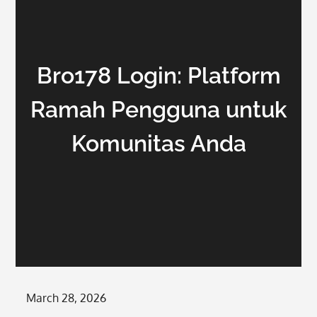
Bro178 Login: Platform
Ramah Pengguna untuk
Komunitas Anda
Posted
March 28, 2026