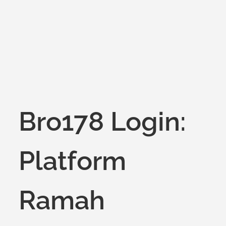
on
Bro178 Login:
Platform
Ramah