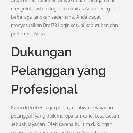
Anda untuk menghemat waktu dan tenaga dalam
mengelola sistem login komunitas Anda. Dengan
beberapa langkah sederhana, Anda dapat
menyesuaikan Bro178 Login sesuai kebutuhan dan
preferensi Anda.
Dukungan
Pelanggan yang
Profesional
Kami di Bro178 Login percaya bahwa pelayanan
pelanggan yang baik merupakan kunci kesuksesan
sebuah layanan. Oleh karena itu, tim dukungan
pelanggan kami siap membantu Anda dalam