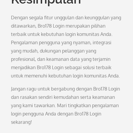
Dengan segala fitur unggulan dan keunggulan yang
ditawarkan, Bro178 Login merupakan pilihan
terbaik untuk kebutuhan login komunitas Anda.
Pengalaman pengguna yang nyaman, integrasi
yang mudah, dukungan pelanggan yang
profesional, dan keamanan data yang terjamin
menjadikan Bro178 Login sebagai solusi terbaik
untuk memenuhi kebutuhan login komunitas Anda.
Jangan ragu untuk bergabung dengan Bro178 Login
dan rasakan sendiri kemudahan serta keamanan
yang kami tawarkan. Mari tingkatkan pengalaman
login pengguna Anda dengan Bro178 Login
sekarang!