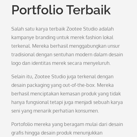
Portfolio Terbaik
Salah satu karya terbaik Zootee Studio adalah
kampanye branding untuk merek fashion lokal
terkenal. Mereka berhasil menggabungkan unsur
tradisional dengan sentuhan modern dalam desain
logo dan identitas merek secara menyeluruh.
Selain itu, Zootee Studio juga terkenal dengan
desain packaging yang out-of-the-box. Mereka
berhasil menciptakan kemasan produk yang tidak
hanya fungsional tetapi juga menjadi sebuah karya
seni yang menarik perhatian konsumen.
Portofolio mereka yang beragam mulai dari desain
grafis hingga desain produk menunjukkan