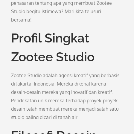
penasaran tentang apa yang membuat Zootee
Studio begitu istimewa? Mari kita telusuri
bersama!
Profil Singkat
Zootee Studio
Zootee Studio adalah agensi kreatif yang berbasis
di Jakarta, Indonesia. Mereka dikenal karena
desain-desain mereka yang inovatif dan kreatif.
Pendekatan unik mereka terhadap proyek-proyek
desain telah membuat mereka menjadi salah satu
studio paling dicari di tanah air.