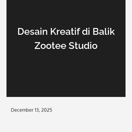
Desain Kreatif di Balik
Zootee Studio
Posted
December 13, 2025
on