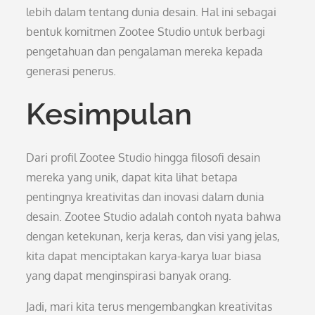
lebih dalam tentang dunia desain. Hal ini sebagai
bentuk komitmen Zootee Studio untuk berbagi
pengetahuan dan pengalaman mereka kepada
generasi penerus.
Kesimpulan
Dari profil Zootee Studio hingga filosofi desain
mereka yang unik, dapat kita lihat betapa
pentingnya kreativitas dan inovasi dalam dunia
desain. Zootee Studio adalah contoh nyata bahwa
dengan ketekunan, kerja keras, dan visi yang jelas,
kita dapat menciptakan karya-karya luar biasa
yang dapat menginspirasi banyak orang.
Jadi, mari kita terus mengembangkan kreativitas