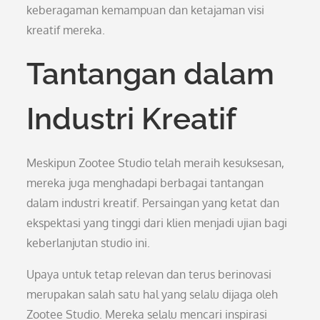
keberagaman kemampuan dan ketajaman visi
kreatif mereka.
Tantangan dalam
Industri Kreatif
Meskipun Zootee Studio telah meraih kesuksesan,
mereka juga menghadapi berbagai tantangan
dalam industri kreatif. Persaingan yang ketat dan
ekspektasi yang tinggi dari klien menjadi ujian bagi
keberlanjutan studio ini.
Upaya untuk tetap relevan dan terus berinovasi
merupakan salah satu hal yang selalu dijaga oleh
Zootee Studio. Mereka selalu mencari inspirasi