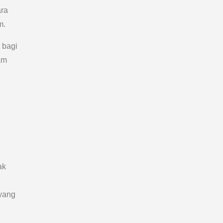
ara
m.
 bagi
am
ak
 yang