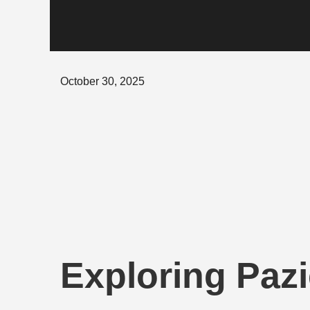
Posted
October 30, 2025
on
Exploring Paz