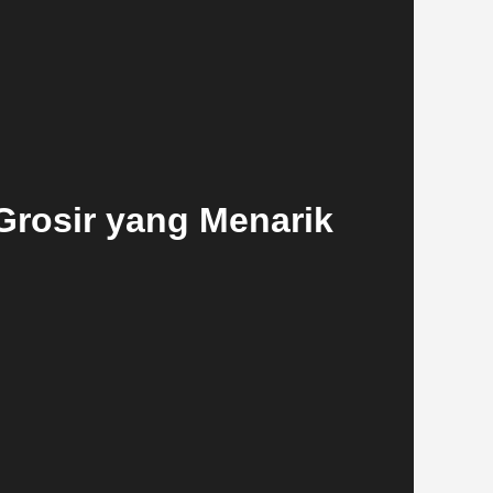
Grosir yang Menarik