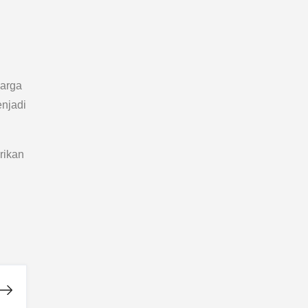
harga
njadi
rikan