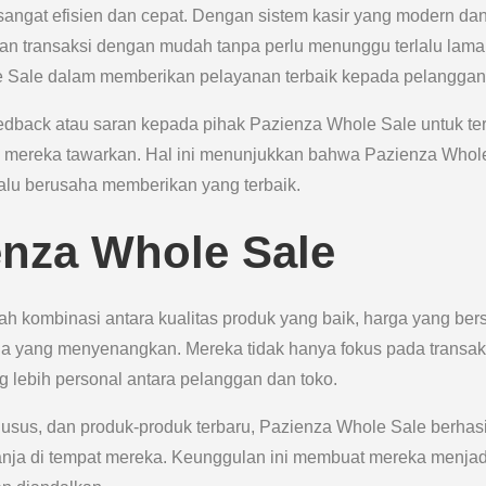
angat efisien dan cepat. Dengan sistem kasir yang modern da
n transaksi dengan mudah tanpa perlu menunggu terlalu lama
ole Sale dalam memberikan pelayanan terbaik kepada pelanggan
eedback atau saran kepada pihak Pazienza Whole Sale untuk te
g mereka tawarkan. Hal ini menunjukkan bahwa Pazienza Whol
alu berusaha memberikan yang terbaik.
nza Whole Sale
 kombinasi antara kualitas produk yang baik, harga yang bers
a yang menyenangkan. Mereka tidak hanya fokus pada transak
g lebih personal antara pelanggan dan toko.
usus, dan produk-produk terbaru, Pazienza Whole Sale berhasi
anja di tempat mereka. Keunggulan ini membuat mereka menjad