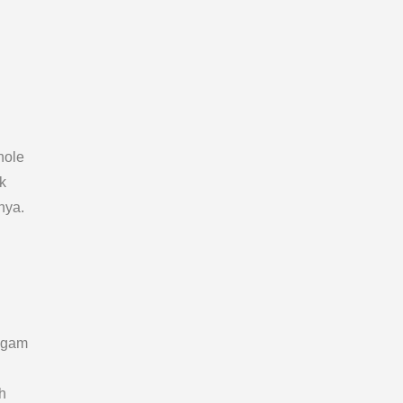
hole
k
nya.
agam
h