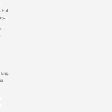
n
. Hal
nya.
rus
e
aing,
si
l
i