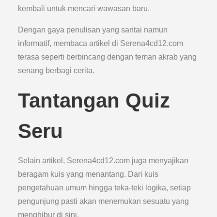
kembali untuk mencari wawasan baru.
Dengan gaya penulisan yang santai namun
informatif, membaca artikel di Serena4cd12.com
terasa seperti berbincang dengan teman akrab yang
senang berbagi cerita.
Tantangan Quiz
Seru
Selain artikel, Serena4cd12.com juga menyajikan
beragam kuis yang menantang. Dari kuis
pengetahuan umum hingga teka-teki logika, setiap
pengunjung pasti akan menemukan sesuatu yang
menghibur di sini.