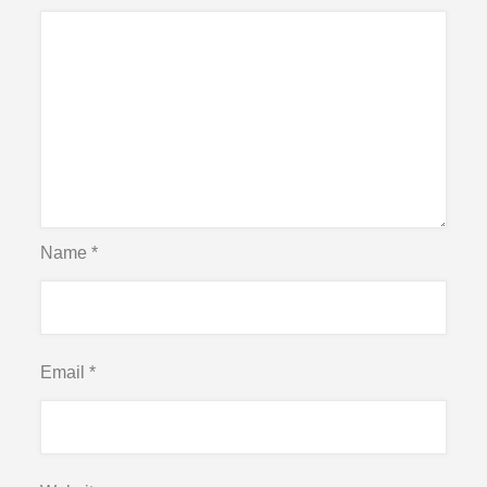
Name
*
Email
*