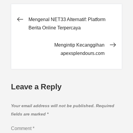
Post
Mengenal NET33 Alternatif: Platform
Berita Online Terpercaya
navigation
Mengintip Kecanggihan
apexsplendours.com
Leave a Reply
Your email address will not be published.
Required
fields are marked
*
Comment
*