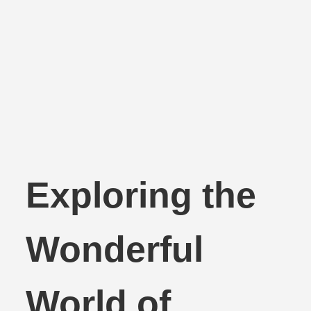
Exploring the
Wonderful
World of