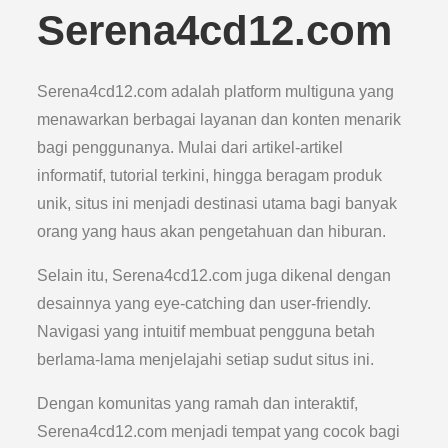
Serena4cd12.com
Serena4cd12.com adalah platform multiguna yang
menawarkan berbagai layanan dan konten menarik
bagi penggunanya. Mulai dari artikel-artikel
informatif, tutorial terkini, hingga beragam produk
unik, situs ini menjadi destinasi utama bagi banyak
orang yang haus akan pengetahuan dan hiburan.
Selain itu, Serena4cd12.com juga dikenal dengan
desainnya yang eye-catching dan user-friendly.
Navigasi yang intuitif membuat pengguna betah
berlama-lama menjelajahi setiap sudut situs ini.
Dengan komunitas yang ramah dan interaktif,
Serena4cd12.com menjadi tempat yang cocok bagi