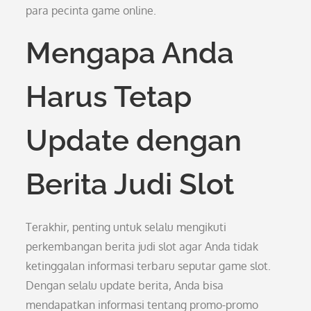
para pecinta game online.
Mengapa Anda
Harus Tetap
Update dengan
Berita Judi Slot
Terakhir, penting untuk selalu mengikuti
perkembangan berita judi slot agar Anda tidak
ketinggalan informasi terbaru seputar game slot.
Dengan selalu update berita, Anda bisa
mendapatkan informasi tentang promo-promo