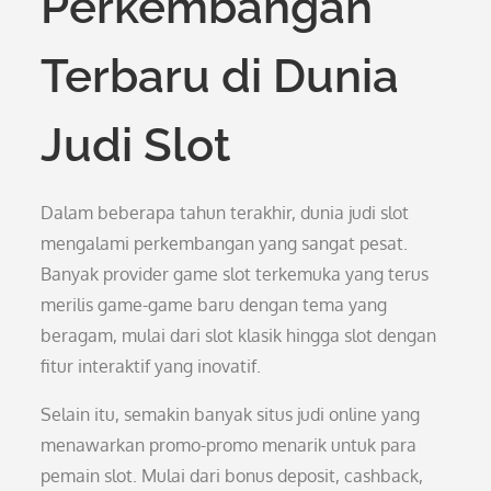
Perkembangan
Terbaru di Dunia
Judi Slot
Dalam beberapa tahun terakhir, dunia judi slot
mengalami perkembangan yang sangat pesat.
Banyak provider game slot terkemuka yang terus
merilis game-game baru dengan tema yang
beragam, mulai dari slot klasik hingga slot dengan
fitur interaktif yang inovatif.
Selain itu, semakin banyak situs judi online yang
menawarkan promo-promo menarik untuk para
pemain slot. Mulai dari bonus deposit, cashback,