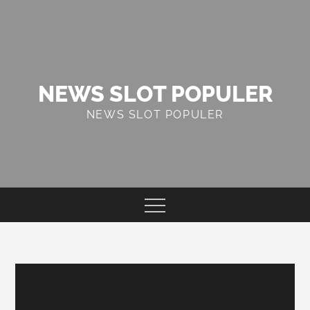
Skip
to
content
NEWS SLOT POPULER
NEWS SLOT POPULER