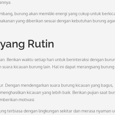
annya.
bang, burung akan memiliki energi yang cukup untuk berkic
i makanan yang diberikan sesuai dengan kebutuhan burung aga
yang Rutin
an. Berikan waktu setiap hari untuk berinteraksi dengan buru
n suara kicauan burung lain. Hal ini dapat merangsang burung
atur. Dengan mendengarkan suara burung kicauan yang bagus,
menghasilkan kicauan yang lebih baik. Berikan pujian saat bu
mberikan motivasi.
ng terbiasa dengan lingkungan sekitar dan merasa nyaman u