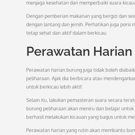
menjaga kesehatan dan memperbaiki suara kicau
Dengan pemberian makanan yang bergizi dan seim
dengan lantang dan jernih. Perhatikan juga pors
tetap sehat dan aktif dalam berkicau.
Perawatan Harian 
Perawatan harian burung juga tidak boleh diabaik
peliharaan. Ajak dia berbicara atau mendengarka
untuk berkicau lebih aktif.
Selain itu, lakukan pemasteran suara secara ter
burung peliharaan akan meniru dan belajar untuk 
berhasil melakukan kicauan yang bagus untuk me
Perawatan harian yang rutin akan membantu buru