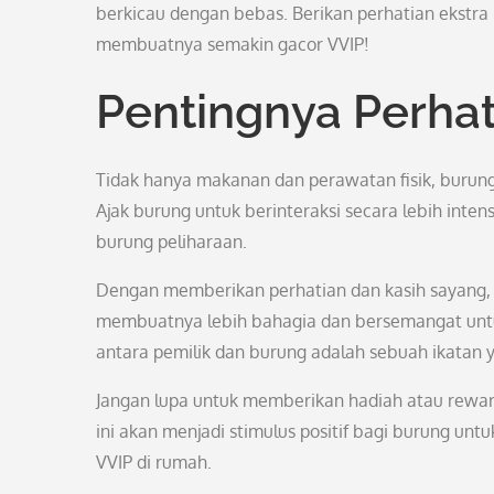
berkicau dengan bebas. Berikan perhatian ekstr
membuatnya semakin gacor VVIP!
Pentingnya Perhat
Tidak hanya makanan dan perawatan fisik, burung
Ajak burung untuk berinteraksi secara lebih inte
burung peliharaan.
Dengan memberikan perhatian dan kasih sayang, b
membuatnya lebih bahagia dan bersemangat untu
antara pemilik dan burung adalah sebuah ikatan 
Jangan lupa untuk memberikan hadiah atau reward
ini akan menjadi stimulus positif bagi burung un
VVIP di rumah.