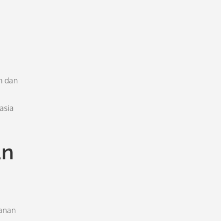
h dan
asia
an
kanan