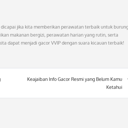
k dicapai jika kita memberikan perawatan terbaik untuk burun
an makanan bergizi, perawatan harian yang rutin, serta
ita dapat menjadi gacor VVIP dengan suara kicauan terbaik!
g
Keajaiban Info Gacor Resmi yang Belum Kamu
Ketahui