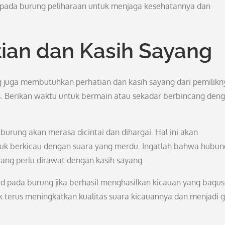
a pada burung peliharaan untuk menjaga kesehatannya dan
ian dan Kasih Sayang
 juga membutuhkan perhatian dan kasih sayang dari pemilikn
ns. Berikan waktu untuk bermain atau sekadar berbincang den
urung akan merasa dicintai dan dihargai. Hal ini akan
k berkicau dengan suara yang merdu. Ingatlah bahwa hubu
yang perlu dirawat dengan kasih sayang.
 pada burung jika berhasil menghasilkan kicauan yang bagus
tuk terus meningkatkan kualitas suara kicauannya dan menjadi 