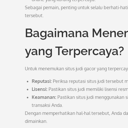
Sebagai pemain, penting untuk selalu berhati-hati
tersebut.
Bagaimana Menemu
yang Terpercaya?
Untuk menemukan situs judi gacor yang terpercaya
Reputasi:
Periksa reputasi situs judi tersebut 
Lisensi:
Pastikan situs judi memiliki lisensi re
Keamanan:
Pastikan situs judi menggunakan 
transaksi Anda.
Dengan memperhatikan hal-hal tersebut, Anda da
dimainkan.