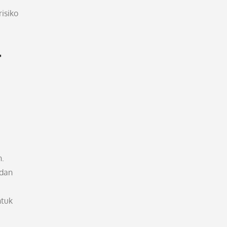
isiko
r
n.
 dan
ntuk