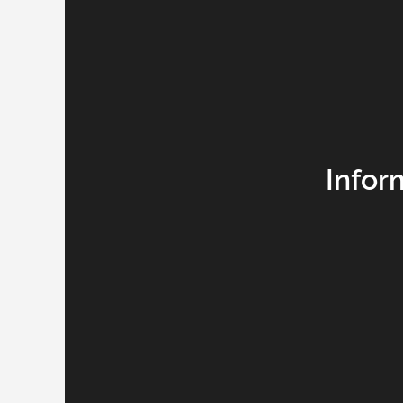
Infor