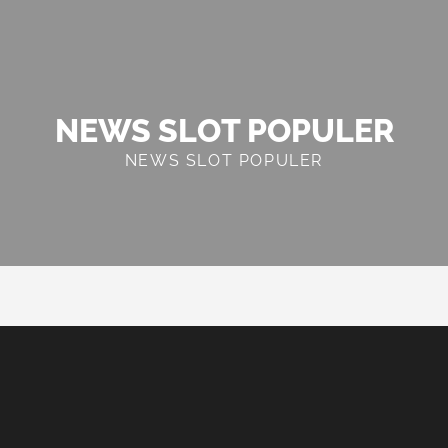
NEWS SLOT POPULER
NEWS SLOT POPULER