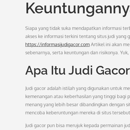
Keuntunganny
Siapa yang tidak suka mendapatkan informasi terba
akses ke informasi terkini tentang situs judi ya
https://informasijudigacor.com
Artikel ini akan 
sebenarnya, serta keuntungan dan risikonya. Yuk,
Apa Itu Judi Gacor
Judi gacor adalah istilah yang digunakan untuk me
kemenangan atau keberhasilan yang tinggi bagi 
menang yang lebih besar dibandingkan dengan situ
mencoba keberuntungan mereka di situs tersebut
Judi gacor pun bisa merujuk kepada permainan ju