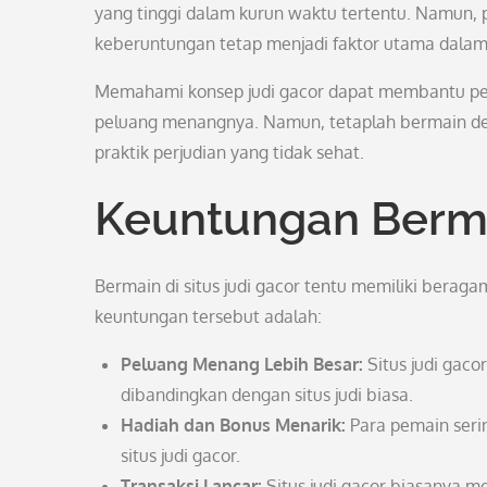
yang tinggi dalam kurun waktu tertentu. Namun, p
keberuntungan tetap menjadi faktor utama dalam 
Memahami konsep judi gacor dapat membantu pema
peluang menangnya. Namun, tetaplah bermain de
praktik perjudian yang tidak sehat.
Keuntungan Bermai
Bermain di situs judi gacor tentu memiliki bera
keuntungan tersebut adalah:
Peluang Menang Lebih Besar:
Situs judi gac
dibandingkan dengan situs judi biasa.
Hadiah dan Bonus Menarik:
Para pemain seri
situs judi gacor.
Transaksi Lancar:
Situs judi gacor biasanya m