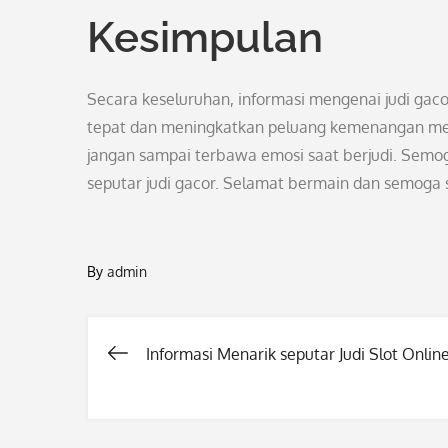
Kesimpulan
Secara keseluruhan, informasi mengenai judi gac
tepat dan meningkatkan peluang kemenangan me
jangan sampai terbawa emosi saat berjudi. Semog
seputar judi gacor. Selamat bermain dan semoga 
By
admin
Informasi Menarik seputar Judi Slot Onlin
Post
navigation