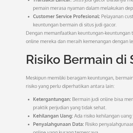
pemain merasa nyaman dalam melakukan depo
Customer Service Profesional:
Pelayanan cust
keuntungan bermain di situs judi gacor.
Dengan memanfaatkan keuntungan-keuntungan te
online mereka dan meraih kemenangan dengan l
Risiko Bermain di 
Meskipun memiliki beragam keuntungan, bermain di 
risiko yang perlu diperhatikan antara lain:
Ketergantungan:
Bermain judi online bisa m
praktik perjudian yang tidak sehat.
Kehilangan Uang:
Ada risiko kehilangan uang 
Penyalahgunaan Data:
Risiko penyalahgunaan 
online yang kurang terpercaya.