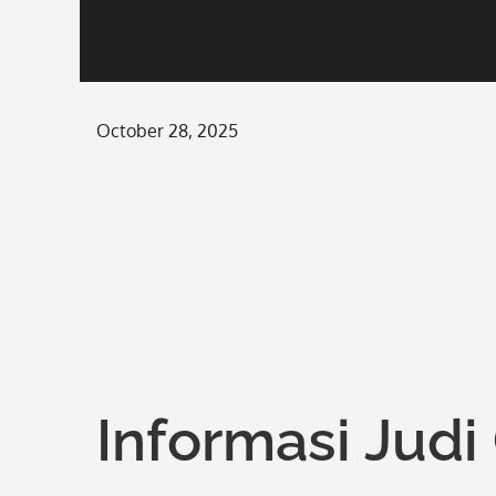
Posted
October 28, 2025
on
Informasi Judi