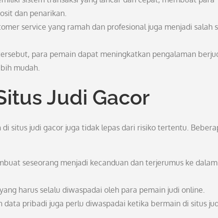
sit dan penarikan.
omer service yang ramah dan profesional juga menjadi salah 
rsebut, para pemain dapat meningkatkan pengalaman berju
ebih mudah.
Situs Judi Gacor
situs judi gacor juga tidak lepas dari risiko tertentu. Beber
embuat seseorang menjadi kecanduan dan terjerumus ke dalam
yang harus selalu diwaspadai oleh para pemain judi online.
data pribadi juga perlu diwaspadai ketika bermain di situs jud