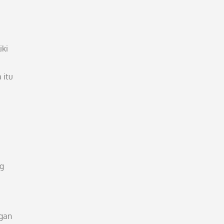
iki
 itu
ng
ngan