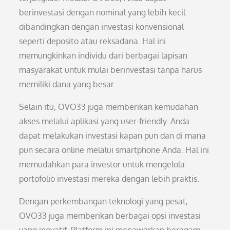
berinvestasi dengan nominal yang lebih kecil
dibandingkan dengan investasi konvensional
seperti deposito atau reksadana. Hal ini
memungkinkan individu dari berbagai lapisan
masyarakat untuk mulai berinvestasi tanpa harus
memiliki dana yang besar.
Selain itu, OVO33 juga memberikan kemudahan
akses melalui aplikasi yang user-friendly. Anda
dapat melakukan investasi kapan pun dan di mana
pun secara online melalui smartphone Anda. Hal ini
memudahkan para investor untuk mengelola
portofolio investasi mereka dengan lebih praktis.
Dengan perkembangan teknologi yang pesat,
OVO33 juga memberikan berbagai opsi investasi