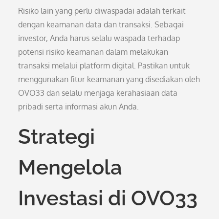
Risiko lain yang perlu diwaspadai adalah terkait
dengan keamanan data dan transaksi. Sebagai
investor, Anda harus selalu waspada terhadap
potensi risiko keamanan dalam melakukan
transaksi melalui platform digital. Pastikan untuk
menggunakan fitur keamanan yang disediakan oleh
OVO33 dan selalu menjaga kerahasiaan data
pribadi serta informasi akun Anda.
Strategi
Mengelola
Investasi di OVO33