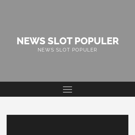
Skip
to
content
NEWS SLOT POPULER
NEWS SLOT POPULER