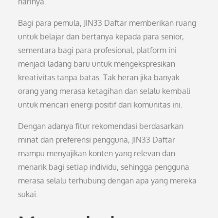
harinya.
Bagi para pemula, JIN33 Daftar memberikan ruang
untuk belajar dan bertanya kepada para senior,
sementara bagi para profesional, platform ini
menjadi ladang baru untuk mengekspresikan
kreativitas tanpa batas. Tak heran jika banyak
orang yang merasa ketagihan dan selalu kembali
untuk mencari energi positif dari komunitas ini.
Dengan adanya fitur rekomendasi berdasarkan
minat dan preferensi pengguna, JIN33 Daftar
mampu menyajikan konten yang relevan dan
menarik bagi setiap individu, sehingga pengguna
merasa selalu terhubung dengan apa yang mereka
sukai.