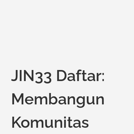
on
JIN33 Daftar:
Membangun
Komunitas