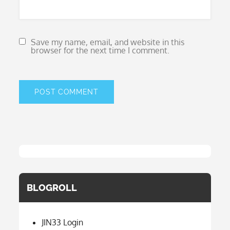
Save my name, email, and website in this
browser for the next time I comment.
BLOGROLL
JIN33 Login