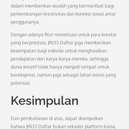
dalam memberikan wadah yang bermanfaat bagi
perkembangan kreativitas dan koneksi sosial antar
penggunanya.
Dengan adanya fitur monetisasi untuk para kreator
yang berprestasi, JIN33 Daftar juga memberikan
kesempatan bagi individu untuk menghasilkan
pendapatan dari karya-karya mereka, sehingga
dunia kreatif tidak hanya menjadi tempat untuk
berekspresi, namun juga sebagai lahan bisnis yang
potensial.
Kesimpulan
Dari pembahasan di atas, dapat disimpulkan
bahwa JIN33 Daftar bukan sekadar platform biasa,