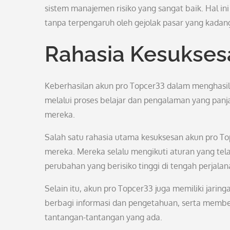
sistem manajemen risiko yang sangat baik. Hal i
tanpa terpengaruh oleh gejolak pasar yang kadang
Rahasia Kesukses
Keberhasilan akun pro Topcer33 dalam menghasilka
melalui proses belajar dan pengalaman yang panja
mereka.
Salah satu rahasia utama kesuksesan akun pro To
mereka. Mereka selalu mengikuti aturan yang tel
perubahan yang berisiko tinggi di tengah perjalan
Selain itu, akun pro Topcer33 juga memiliki jarin
berbagi informasi dan pengetahuan, serta memb
tantangan-tantangan yang ada.