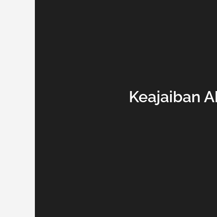
Keajaiban A