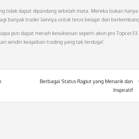
ng tidak dapat dipandang sebelah mata. Mereka bukan hanya
agi banyak trader lainnya untuk terus belajar dan berkembang
 siapa pun dapat meraih kesuksesan seperti akun pro Topcer33.
 sendiri keajaiban trading yang tak terduga!
n
Berbagai Status Rajput yang Menarik dan
Inspiratif