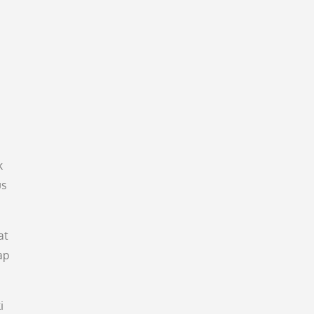
k
us
at
ap
i