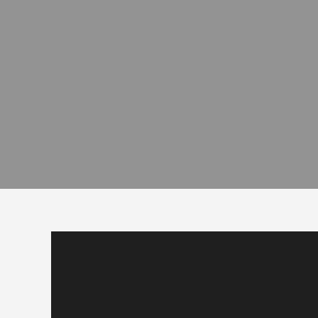
Skip
to
content