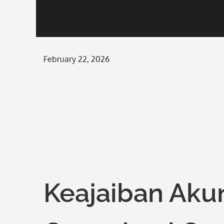
Posted
February 22, 2026
on
Keajaiban Aku