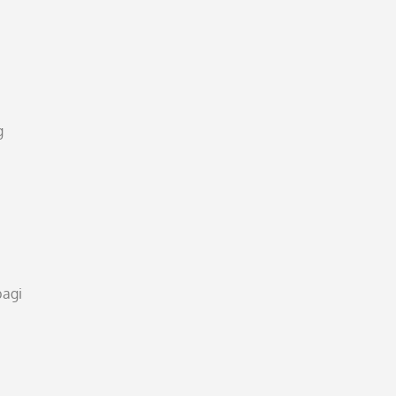
g
bagi