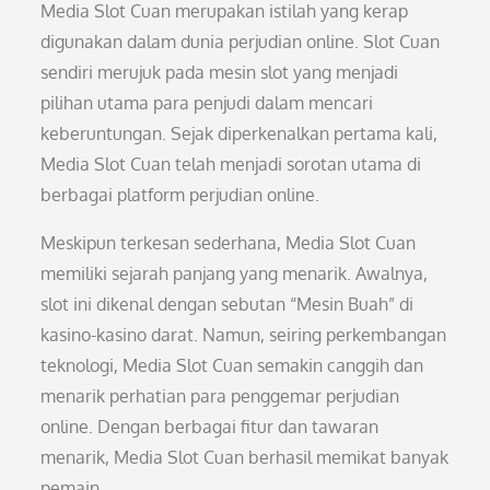
Media Slot Cuan merupakan istilah yang kerap
digunakan dalam dunia perjudian online. Slot Cuan
sendiri merujuk pada mesin slot yang menjadi
pilihan utama para penjudi dalam mencari
keberuntungan. Sejak diperkenalkan pertama kali,
Media Slot Cuan telah menjadi sorotan utama di
berbagai platform perjudian online.
Meskipun terkesan sederhana, Media Slot Cuan
memiliki sejarah panjang yang menarik. Awalnya,
slot ini dikenal dengan sebutan “Mesin Buah” di
kasino-kasino darat. Namun, seiring perkembangan
teknologi, Media Slot Cuan semakin canggih dan
menarik perhatian para penggemar perjudian
online. Dengan berbagai fitur dan tawaran
menarik, Media Slot Cuan berhasil memikat banyak
pemain.