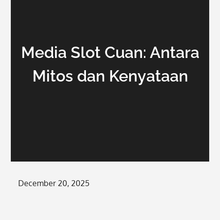
Media Slot Cuan: Antara
Mitos dan Kenyataan
Posted
December 20, 2025
on