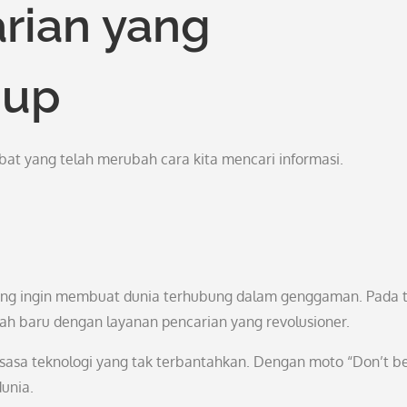
rian yang
dup
bat yang telah merubah cara kita mencari informasi.
yang ingin membuat dunia terhubung dalam genggaman. Pada 
isah baru dengan layanan pencarian yang revolusioner.
ksasa teknologi yang tak terbantahkan. Dengan moto “Don’t b
dunia.