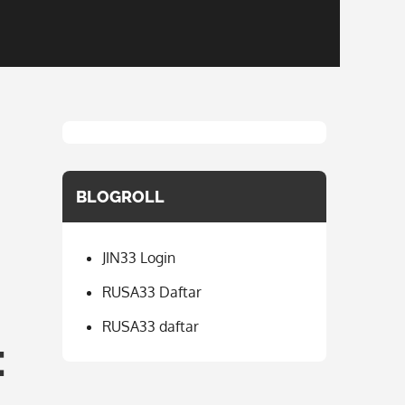
BLOGROLL
JIN33 Login
RUSA33 Daftar
RUSA33 daftar
: