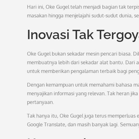
Hari ini, Oke Gugel telah menjadi bagian tak terp
masakan hingga menjelajahi sudut-sudut dunia, 
Inovasi Tak Tergo
Oke Gugel bukan sekadar mesin pencari biasa. Di
membuatnya lebih dari sekadar alat bantu. Dari
untuk memberikan pengalaman terbaik bagi pen
Dengan kemampuan untuk memahami bahasa manus
menyajikan informasi yang relevan. Tak heran j
pertanyaan.
Tak hanya itu, Oke Gugel juga terus memperluas 
Google Translate, dan masih banyak lagi. Semua