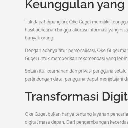
Keunggulan yan
Tak dapat dipungkiri, Oke Gugel memiliki keung
hasil pencarian hingga akurasi informasi yang di
banyak orang.
Dengan adanya fitur personalisasi, Oke Gugel 
Gugel untuk memberikan rekomendasi yang lebih 
Selain itu, keamanan dan privasi pengguna selal
perlindungan data, pengguna dapat menjelajahi 
Transformasi Digi
Oke Gugel bukan hanya tentang layanan pencarian.
digital masa depan. Dari pengembangan kecerda