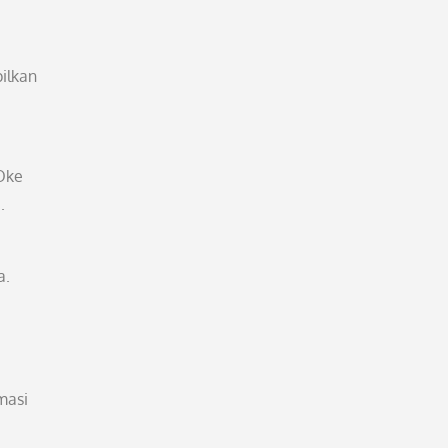
ilkan
Oke
.
a.
masi