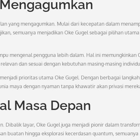
g Mengagumkan
gulan yang mengagumkan. Mulai dari kecepatan dalam menamp
sajikan, semuanya menjadikan Oke Gugel sebagai pilihan utama
mampu mengenal pengguna lebih dalam. Hal ini memungkinkan 
relevan dan sesuai dengan kebutuhan masing-masing individu
u menjadi prioritas utama Oke Gugel. Dengan berbagai langkah
dunia maya dengan nyaman tanpa khawatir akan privasi merek
tal Masa Depan
 Dibalik layar, Oke Gugel juga menjadi pionir dalam transfor
san buatan hingga eksplorasi kecerdasan quantum, semuanya