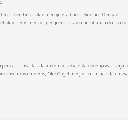
.
 terus membuka jalan menuju era baru teknologi. Dengan
el akan terus menjadi penggerak utama perubahan di era digi
 pencari biasa. Ia adalah teman setia dalam menjawab segala
novasi terus menerus, Oke Gugel menjadi cerminan dari mas