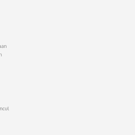
aan
n
ncul