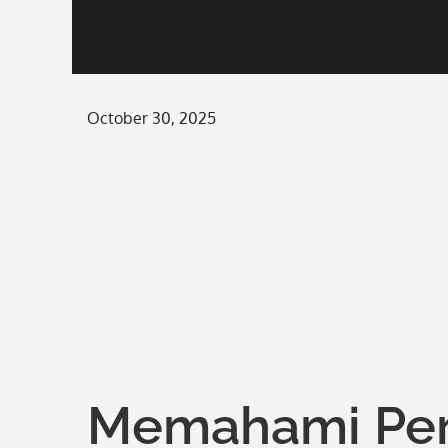
Posted
October 30, 2025
on
Memahami Pe