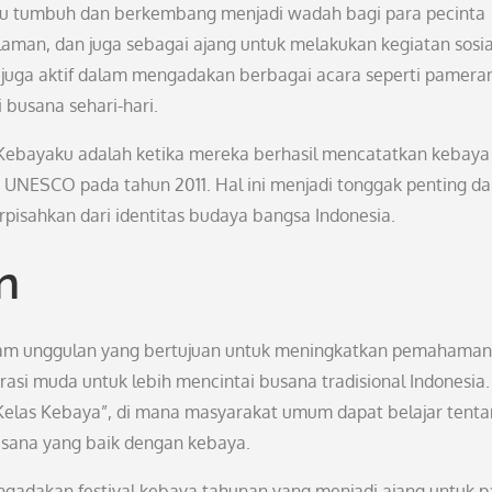
ku tumbuh dan berkembang menjadi wadah bagi para pecinta
aman, dan juga sebagai ajang untuk melakukan kegiatan sosia
 juga aktif dalam mengadakan berbagai acara seperti pamera
busana sehari-hari.
Kebayaku adalah ketika mereka berhasil mencatatkan kebaya
 UNESCO pada tahun 2011. Hal ini menjadi tonggak penting d
pisahkan dari identitas budaya bangsa Indonesia.
n
am unggulan yang bertujuan untuk meningkatkan pemahaman
si muda untuk lebih mencintai busana tradisional Indonesia.
“Kelas Kebaya”, di mana masyarakat umum dapat belajar tent
busana yang baik dengan kebaya.
ngadakan festival kebaya tahunan yang menjadi ajang untuk p