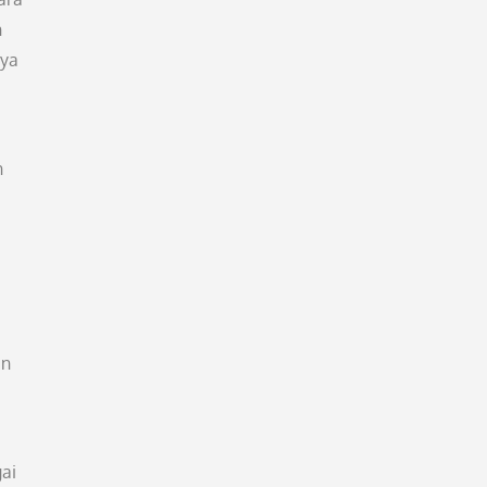
n
aya
n
an
ai