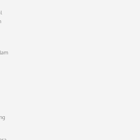
l
n
alam
ang
ara