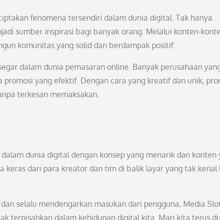
iptakan fenomena tersendiri dalam dunia digital. Tak hanya
adi sumber inspirasi bagi banyak orang. Melalui konten-kont
gun komunitas yang solid dan berdampak positif.
segar dalam dunia pemasaran online. Banyak perusahaan yan
na promosi yang efektif. Dengan cara yang kreatif dan unik, pr
 tanpa terkesan memaksakan.
a dalam dunia digital dengan konsep yang menarik dan konten
 keras dari para kreator dan tim di balik layar yang tak kenal 
 dan selalu mendengarkan masukan dari pengguna, Media Slo
k terpisahkan dalam kehidupan digital kita. Mari kita terus d