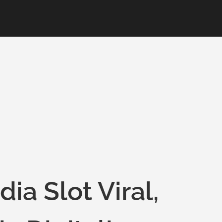
a Slot Viral,