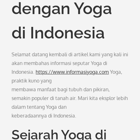
dengan Yoga
di Indonesia
Selamat datang kembali di artikel kami yang kali ini
akan membahas informasi seputar Yoga di
Indonesia.
https://www.informasiyoga.com
Yoga,
praktik kuno yang
membawa manfaat bagi tubuh dan pikiran,
semakin populer di tanah air. Mari kita eksplor lebih
dalam tentang Yoga dan
keberadaannya di Indonesia.
Sejarah Yoga di