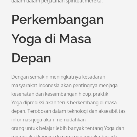
dalam dalam perjalanan spiritual mereka.
Perkembangan
Yoga di Masa
Depan
Dengan semakin meningkatnya kesadaran
masyarakat Indonesia akan pentingnya menjaga
kesehatan dan keseimbangan hidup, praktik
Yoga diprediksi akan terus berkembang di masa
depan. Terobosan dalam teknologi dan aksesibilitas
informasi juga akan memudahkan
orang untuk belajar lebih banyak tentang Yoga dan
mempraktikkannya di mana pun mereka berada.