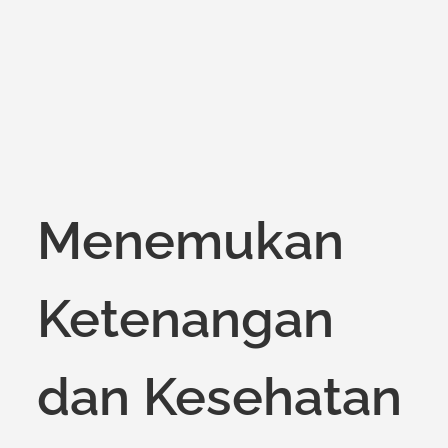
on
Menemukan
Ketenangan
dan Kesehatan