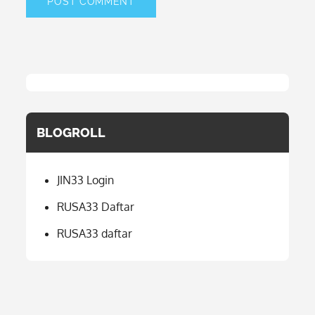
BLOGROLL
JIN33 Login
RUSA33 Daftar
RUSA33 daftar