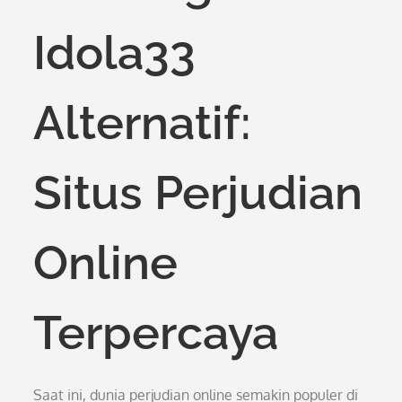
Idola33
Alternatif:
Situs Perjudian
Online
Terpercaya
Saat ini, dunia perjudian online semakin populer di