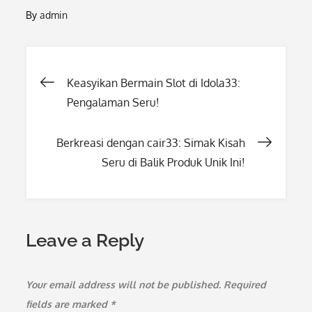
By
admin
Post
Keasyikan Bermain Slot di Idola33:
Pengalaman Seru!
navigation
Berkreasi dengan cair33: Simak Kisah
Seru di Balik Produk Unik Ini!
Leave a Reply
Your email address will not be published.
Required
fields are marked
*