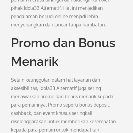
pihak Idola33 Alternatif. Hal ini menjadikan
pengalaman berjudi online menjadi lebih
menyenangkan dan lancar tanpa hambatan.
Promo dan Bonus
Menarik
Selain keunggulan dalam hal layanan dan
aksesibilitas, Idola33 Alternatif juga sering
menawarkan promo dan bonus menarik kepada
para pemainnya. Promo seperti bonus deposit,
cashback, dan event khusus seringkali
diselenggarakan untuk memberikan kesempatan
kepada para pemain untuk mendapatkan