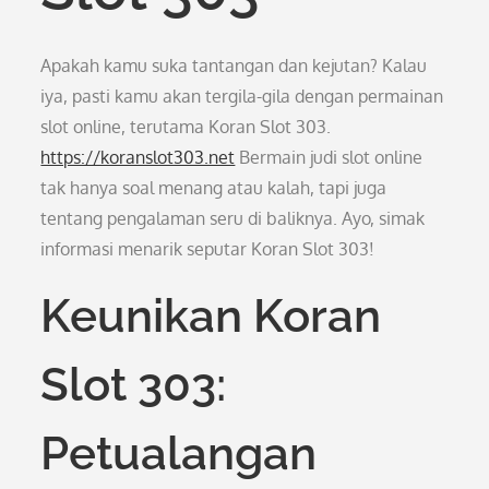
Apakah kamu suka tantangan dan kejutan? Kalau
iya, pasti kamu akan tergila-gila dengan permainan
slot online, terutama Koran Slot 303.
https://koranslot303.net
Bermain judi slot online
tak hanya soal menang atau kalah, tapi juga
tentang pengalaman seru di baliknya. Ayo, simak
informasi menarik seputar Koran Slot 303!
Keunikan Koran
Slot 303:
Petualangan