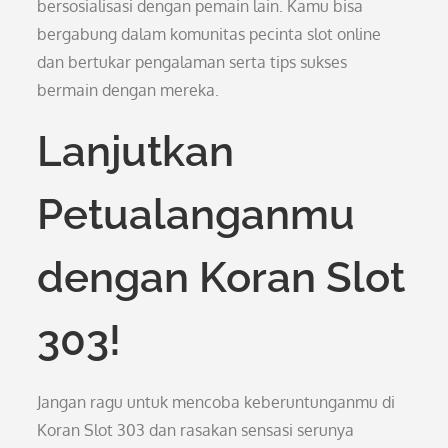
bersosialisasi dengan pemain lain. Kamu bisa
bergabung dalam komunitas pecinta slot online
dan bertukar pengalaman serta tips sukses
bermain dengan mereka.
Lanjutkan
Petualanganmu
dengan Koran Slot
303!
Jangan ragu untuk mencoba keberuntunganmu di
Koran Slot 303 dan rasakan sensasi serunya