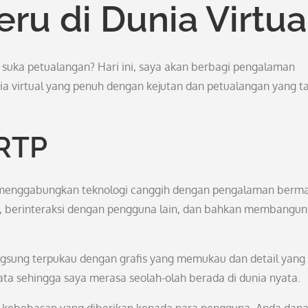
u di Dunia Virtua
 suka petualangan? Hari ini, saya akan berbagi pengalaman
ia virtual yang penuh dengan kejutan dan petualangan yang t
 RTP
g menggabungkan teknologi canggih dengan pengalaman berm
ar, berinteraksi dengan pengguna lain, dan bahkan membangun
ngsung terpukau dengan grafis yang memukau dan detail yang
ta sehingga saya merasa seolah-olah berada di dunia nyata.