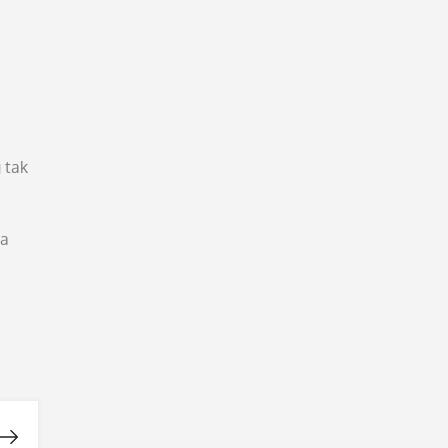
 tak
ia