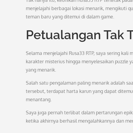
Tak hanya itu, keunikan Rusa33 RTP terletak pa
menjelajahi berbagai lokasi menarik, mengikuti q
teman baru yang ditemui di dalam game.
Petualangan Tak 
Selama menjelajahi Rusa33 RTP, saya sering kali
karakter misterius hingga menyelesaikan puzzle 
yang menarik.
Salah satu pengalaman paling menarik adalah sa
tersebut, terdapat harta karun yang dapat ditem
menantang.
Saya juga pernah terlibat dalam pertarungan ep
ketika akhirnya berhasil mengalahkannya dan me