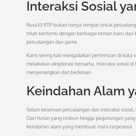
Interaksi Sosial 
Rusa33 RTP bukan hanya tempat untuk petualangan
telah bertemu dengan berbagai teman baru dari 
petualangan dan game.
Kami sering kali mengadakan pertemuan di kota v
melakukan eksplorasi bersama. Interaksi sosia
menyenangkan dan berkesan.
Keindahan Alam 
Selain keseruan petualangan dan interaksi sosi
Dari hutan yang rimbun hingga pegunungan yang me
keindahan alam yang membuat mata terpesona.