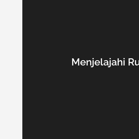
Menjelajahi R