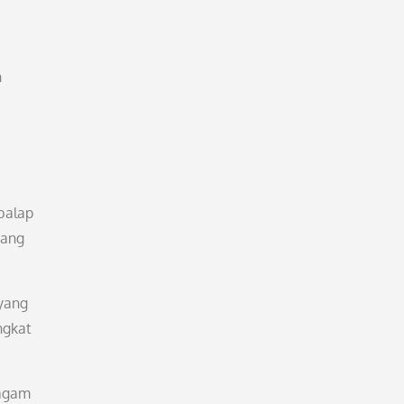
n
balap
yang
yang
ngkat
ragam