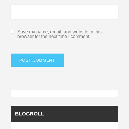
Save my name, email, and website in this
browser for the next time I comment.
BLOGROLL