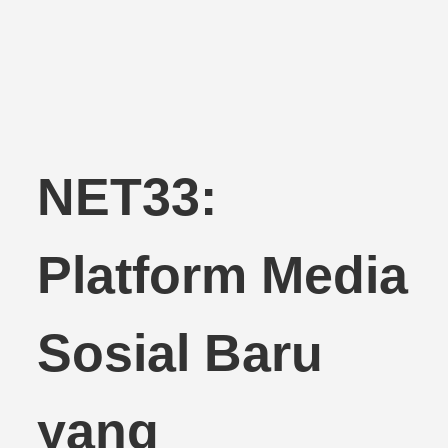
NET33:
Platform Media
Sosial Baru
yang