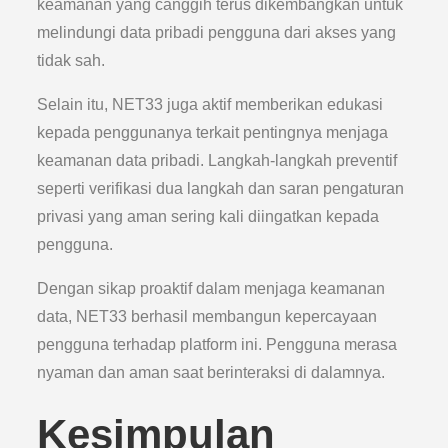
keamanan yang canggih terus dikembangkan untuk
melindungi data pribadi pengguna dari akses yang
tidak sah.
Selain itu, NET33 juga aktif memberikan edukasi
kepada penggunanya terkait pentingnya menjaga
keamanan data pribadi. Langkah-langkah preventif
seperti verifikasi dua langkah dan saran pengaturan
privasi yang aman sering kali diingatkan kepada
pengguna.
Dengan sikap proaktif dalam menjaga keamanan
data, NET33 berhasil membangun kepercayaan
pengguna terhadap platform ini. Pengguna merasa
nyaman dan aman saat berinteraksi di dalamnya.
Kesimpulan