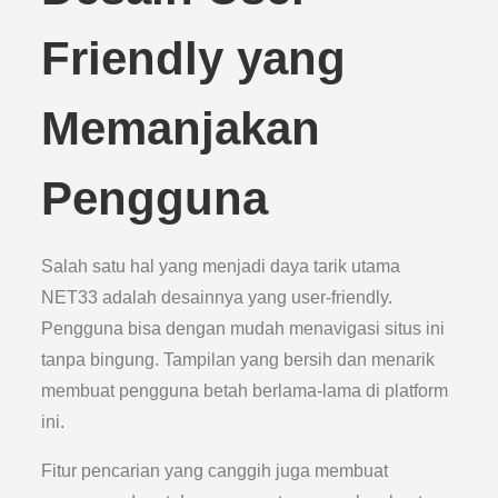
Friendly yang
Memanjakan
Pengguna
Salah satu hal yang menjadi daya tarik utama
NET33 adalah desainnya yang user-friendly.
Pengguna bisa dengan mudah menavigasi situs ini
tanpa bingung. Tampilan yang bersih dan menarik
membuat pengguna betah berlama-lama di platform
ini.
Fitur pencarian yang canggih juga membuat