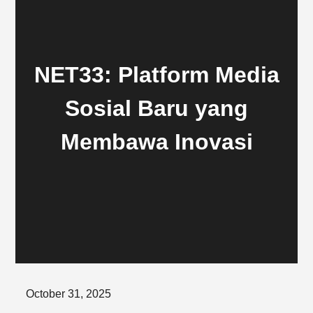
NET33: Platform Media
Sosial Baru yang
Membawa Inovasi
Posted
October 31, 2025
on