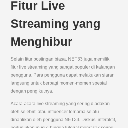
Fitur Live
Streaming yang
Menghibur
Selain fitur postingan biasa, NET33 juga memiliki
fitur live streaming yang sangat populer di kalangan
pengguna. Para pengguna dapat melakukan siaran
langsung untuk berbagi momen-momen spesial
dengan pengikutnya.
Acara-acara live streaming yang sering diadakan
oleh selebriti atau influencer ternama selalu
dinantikan oleh pengguna NET33. Diskusi interaktif,
pertunjukan musik, hingga tutorial memasak sering