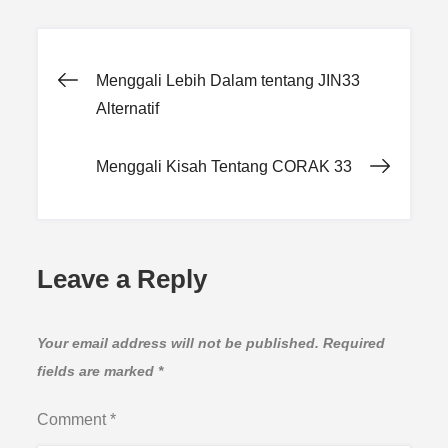
Post
Menggali Lebih Dalam tentang JIN33
Alternatif
navigation
Menggali Kisah Tentang CORAK 33
Leave a Reply
Your email address will not be published.
Required
fields are marked
*
Comment
*