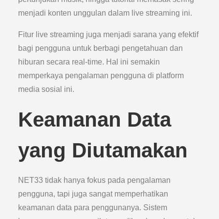
menjadi konten unggulan dalam live streaming ini.
Fitur live streaming juga menjadi sarana yang efektif
bagi pengguna untuk berbagi pengetahuan dan
hiburan secara real-time. Hal ini semakin
memperkaya pengalaman pengguna di platform
media sosial ini.
Keamanan Data
yang Diutamakan
NET33 tidak hanya fokus pada pengalaman
pengguna, tapi juga sangat memperhatikan
keamanan data para penggunanya. Sistem