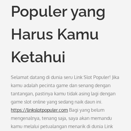
Populer yang
Harus Kamu
Ketahui
Selamat datang di dunia seru Link Slot Populer! Jika
kamu adalah pecinta game dan senang dengan
tantangan, pastinya kamu tidak asing lagi dengan
game slot online yang sedang naik daun ini.
https://linkslotpopuler.com
Bagi yang belum
mengenalnya, tenang saja, saya akan memandu
kamu melalui petualangan menarik di dunia Link