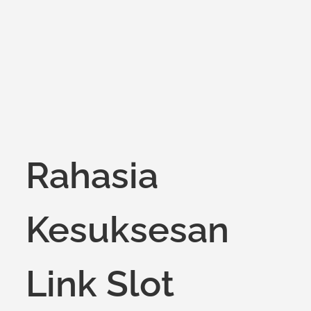
on
Rahasia
Kesuksesan
Link Slot