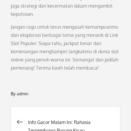
juga strategi dan kecermatan dalam mengambil
keputusan.
Jangan ragu untuk terus mengasah kemampuanmu
dan eksplorasi berbagai tema yang menarik di Link
Slot Populer. Siapa tahu, jackpot besar dan
kemenangan menghampiri langkahmu di dunia slot
online yang penuh warna ini. Semangat dan jadilah
pemenang! Terima kasih telah membaca!
By
admin
Post
Info Gacor Malam Ini: Rahasia
Tersembunyi Burung Kicau