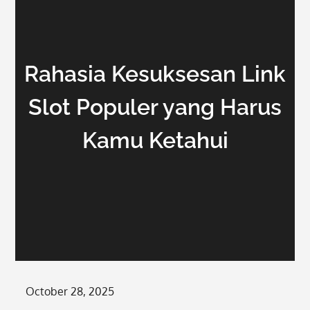
Rahasia Kesuksesan Link
Slot Populer yang Harus
Kamu Ketahui
Posted
October 28, 2025