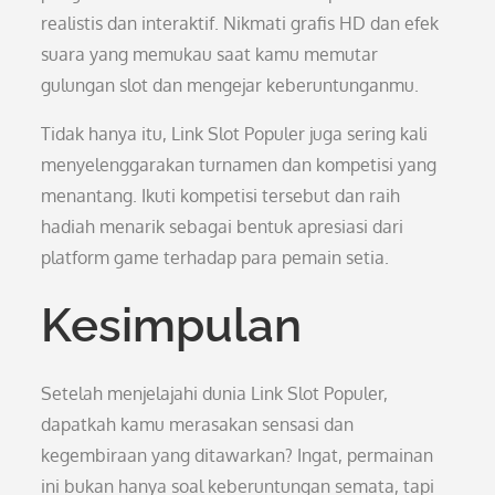
realistis dan interaktif. Nikmati grafis HD dan efek
suara yang memukau saat kamu memutar
gulungan slot dan mengejar keberuntunganmu.
Tidak hanya itu, Link Slot Populer juga sering kali
menyelenggarakan turnamen dan kompetisi yang
menantang. Ikuti kompetisi tersebut dan raih
hadiah menarik sebagai bentuk apresiasi dari
platform game terhadap para pemain setia.
Kesimpulan
Setelah menjelajahi dunia Link Slot Populer,
dapatkah kamu merasakan sensasi dan
kegembiraan yang ditawarkan? Ingat, permainan
ini bukan hanya soal keberuntungan semata, tapi