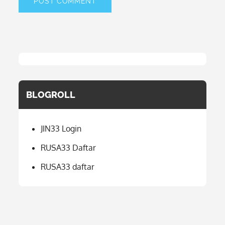
BLOGROLL
JIN33 Login
RUSA33 Daftar
RUSA33 daftar