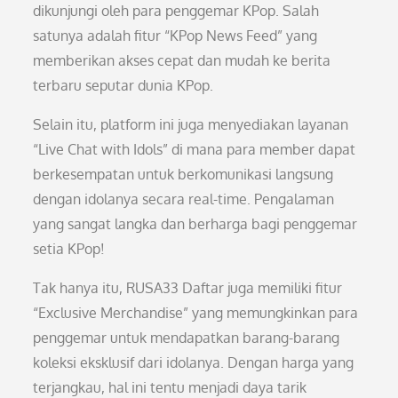
dikunjungi oleh para penggemar KPop. Salah
satunya adalah fitur “KPop News Feed” yang
memberikan akses cepat dan mudah ke berita
terbaru seputar dunia KPop.
Selain itu, platform ini juga menyediakan layanan
“Live Chat with Idols” di mana para member dapat
berkesempatan untuk berkomunikasi langsung
dengan idolanya secara real-time. Pengalaman
yang sangat langka dan berharga bagi penggemar
setia KPop!
Tak hanya itu, RUSA33 Daftar juga memiliki fitur
“Exclusive Merchandise” yang memungkinkan para
penggemar untuk mendapatkan barang-barang
koleksi eksklusif dari idolanya. Dengan harga yang
terjangkau, hal ini tentu menjadi daya tarik