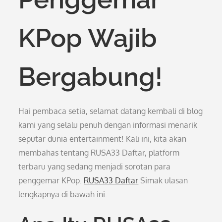
KPop Wajib
Bergabung!
Hai pembaca setia, selamat datang kembali di blog
kami yang selalu penuh dengan informasi menarik
seputar dunia entertainment! Kali ini, kita akan
membahas tentang RUSA33 Daftar, platform
terbaru yang sedang menjadi sorotan para
penggemar KPop.
RUSA33 Daftar
Simak ulasan
lengkapnya di bawah ini.