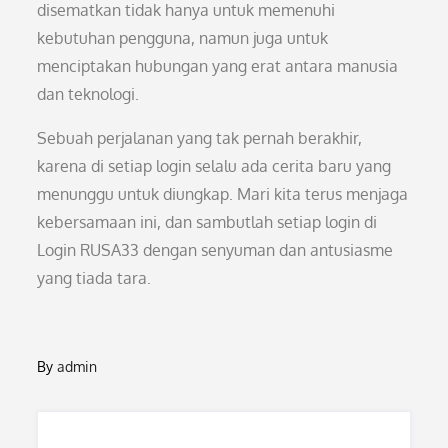
disematkan tidak hanya untuk memenuhi
kebutuhan pengguna, namun juga untuk
menciptakan hubungan yang erat antara manusia
dan teknologi.
Sebuah perjalanan yang tak pernah berakhir,
karena di setiap login selalu ada cerita baru yang
menunggu untuk diungkap. Mari kita terus menjaga
kebersamaan ini, dan sambutlah setiap login di
Login RUSA33 dengan senyuman dan antusiasme
yang tiada tara.
By
admin