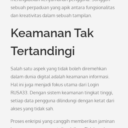
sebuah perpaduan yang apik antara fungsionalitas
dan kreativitas dalam sebuah tampilan.
Keamanan Tak
Tertandingi
Salah satu aspek yang tidak boleh diremehkan
dalam dunia digital adalah keamanan informasi.
Hal ini juga menjadi fokus utama dari Login
RUSA33. Dengan sistem keamanan tingkat tinggi,
setiap data pengguna dilindungi dengan ketat dari
akses yang tidak sah.
Proses enkripsi yang canggih memberikan jaminan