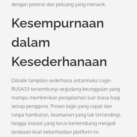
dengan potensi dan peluang yang menarik.
Kesempurnaan
dalam
Kesederhanaan
Dibalik tampilan sederhana antarmuka Login
RUSA33 tersembunyi segudang keunggulan yang
mampu memberikan pengalaman luar biasa bagi
setiap pengguna. Proses login yang cepat dan
tanpa hambatan, keamanan yang tak tertandingi,
hingga inovasi yang terus berkembang menjadi
landasan kuat keberhasilan platform ini.