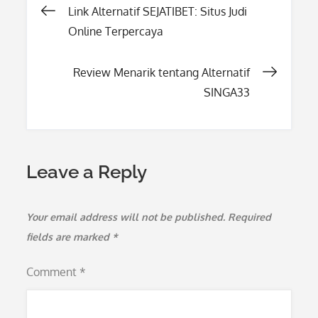
Post
Link Alternatif SEJATIBET: Situs Judi
Online Terpercaya
navigation
Review Menarik tentang Alternatif
SINGA33
Leave a Reply
Your email address will not be published.
Required
fields are marked
*
Comment
*