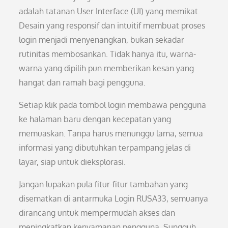
adalah tatanan User Interface (UI) yang memikat.
Desain yang responsif dan intuitif membuat proses
login menjadi menyenangkan, bukan sekadar
rutinitas membosankan. Tidak hanya itu, warna-
warna yang dipilih pun memberikan kesan yang
hangat dan ramah bagi pengguna.
Setiap klik pada tombol login membawa pengguna
ke halaman baru dengan kecepatan yang
memuaskan. Tanpa harus menunggu lama, semua
informasi yang dibutuhkan terpampang jelas di
layar, siap untuk dieksplorasi.
Jangan lupakan pula fitur-fitur tambahan yang
disematkan di antarmuka Login RUSA33, semuanya
dirancang untuk mempermudah akses dan
meningkatkan kenyamanan pengguna. Sungguh