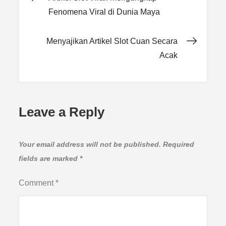
Fenomena Viral di Dunia Maya
navigation
Menyajikan Artikel Slot Cuan Secara
Acak
Leave a Reply
Your email address will not be published.
Required
fields are marked
*
Comment
*