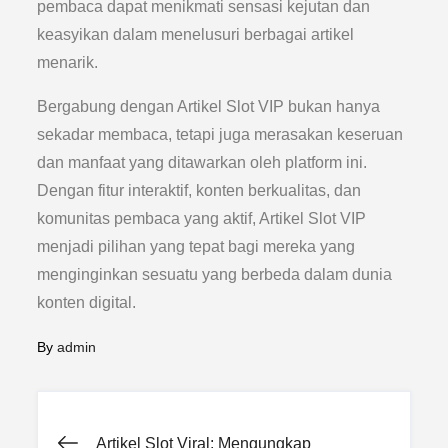
pembaca dapat menikmati sensasi kejutan dan
keasyikan dalam menelusuri berbagai artikel
menarik.
Bergabung dengan Artikel Slot VIP bukan hanya
sekadar membaca, tetapi juga merasakan keseruan
dan manfaat yang ditawarkan oleh platform ini.
Dengan fitur interaktif, konten berkualitas, dan
komunitas pembaca yang aktif, Artikel Slot VIP
menjadi pilihan yang tepat bagi mereka yang
menginginkan sesuatu yang berbeda dalam dunia
konten digital.
By
admin
Post
Artikel Slot Viral: Mengungkap