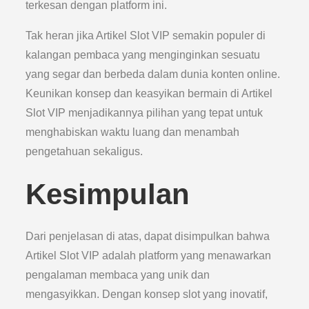
terkesan dengan platform ini.
Tak heran jika Artikel Slot VIP semakin populer di
kalangan pembaca yang menginginkan sesuatu
yang segar dan berbeda dalam dunia konten online.
Keunikan konsep dan keasyikan bermain di Artikel
Slot VIP menjadikannya pilihan yang tepat untuk
menghabiskan waktu luang dan menambah
pengetahuan sekaligus.
Kesimpulan
Dari penjelasan di atas, dapat disimpulkan bahwa
Artikel Slot VIP adalah platform yang menawarkan
pengalaman membaca yang unik dan
mengasyikkan. Dengan konsep slot yang inovatif,