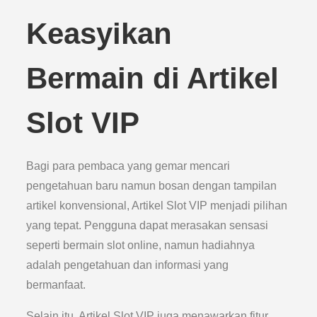
Keasyikan
Bermain di Artikel
Slot VIP
Bagi para pembaca yang gemar mencari
pengetahuan baru namun bosan dengan tampilan
artikel konvensional, Artikel Slot VIP menjadi pilihan
yang tepat. Pengguna dapat merasakan sensasi
seperti bermain slot online, namun hadiahnya
adalah pengetahuan dan informasi yang
bermanfaat.
Selain itu, Artikel Slot VIP juga menawarkan fitur