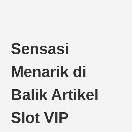
Sensasi
Menarik di
Balik Artikel
Slot VIP