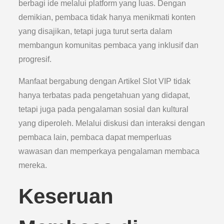
berbagi ide melalui platform yang luas. Dengan
demikian, pembaca tidak hanya menikmati konten
yang disajikan, tetapi juga turut serta dalam
membangun komunitas pembaca yang inklusif dan
progresif.
Manfaat bergabung dengan Artikel Slot VIP tidak
hanya terbatas pada pengetahuan yang didapat,
tetapi juga pada pengalaman sosial dan kultural
yang diperoleh. Melalui diskusi dan interaksi dengan
pembaca lain, pembaca dapat memperluas
wawasan dan memperkaya pengalaman membaca
mereka.
Keseruan