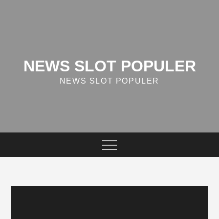
Skip
to
content
NEWS SLOT POPULER
NEWS SLOT POPULER