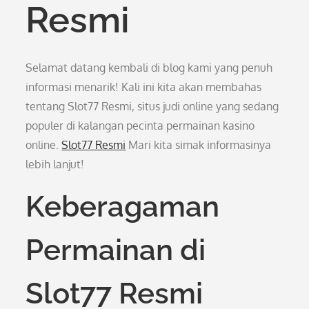
Resmi
Selamat datang kembali di blog kami yang penuh
informasi menarik! Kali ini kita akan membahas
tentang Slot77 Resmi, situs judi online yang sedang
populer di kalangan pecinta permainan kasino
online.
Slot77 Resmi
Mari kita simak informasinya
lebih lanjut!
Keberagaman
Permainan di
Slot77 Resmi