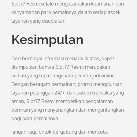
Slot77 Resmi selalu mengutamakan keamanan dan
kenyamanan para pemainnya dalam setiap aspek
layanan yang disediakan.
Kesimpulan
Dari berbagai informasi menarik di atas, dapat
disimpulkan bahwa Slot77 Resmi merupakan
pilihan yang tepat bagi para pecinta judi online.
Dengan beragam permainan, promo menggiurkan,
layanan pelanggan 24/7, dan sistem transaksi yang
aman, Slot77 Resmi memberikan pengalaman
bermain yang menyenangkan dan menguntungkan
bagi para pemainnya.
Jangan ragu untuk bergabung dan mencoba