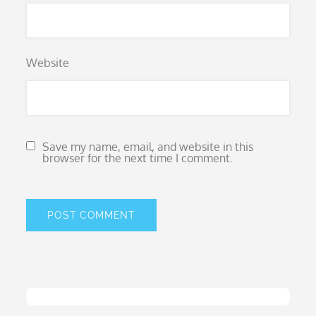
Website
Save my name, email, and website in this
browser for the next time I comment.