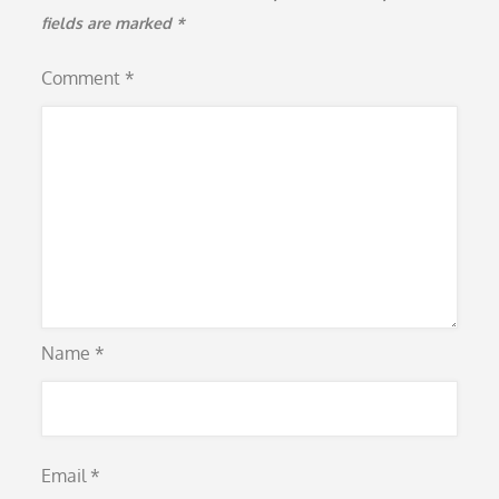
fields are marked
*
Comment
*
Name
*
Email
*