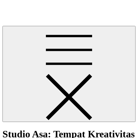
Skip
News Slot Populer
to
News Slot Populer
content
Studio Asa: Tempat Kreativitas