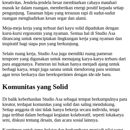
kreativitas. Jendela-jendela besar membiarkan cahaya matahari
masuk ke dalam ruangan, memberikan energi positif kepada setiap
pengunjung. Tanaman hijau yang tersusun rapi di sudut-sudut
ruangan menghadirkan kesan segar dan alami.
Meja-meja kerja yang terbuat dari kayu solid dipadukan dengan
kursi-kursi ergonomis yang nyaman. Semua hal di Studio Asa
dirancang untuk menciptakan lingkungan kerja yang nyaman dan
inspiratif bagi siapa pun yang berkunjung.
Selain ruang kerja, Studio Asa juga memiliki ruang pameran
temporer yang digunakan untuk memajang karya-karya terbaru dari
para anggotanya. Pameran ini bukan hanya menjadi ajang untuk
berbagi karya, tetapi juga sarana untuk mendorong para seniman
agar terus berkarya dan bereksperimen dengan ide-ide baru.
Komunitas yang Solid
Di balik keberhasilan Studio Asa sebagai tempat berkumpulnya para
kreator, terdapat komunitas yang solid dan saling mendukung.
Setiap anggota di sini tidak hanya bekerja secara individu, tetapi
juga terlibat dalam berbagai kegiatan kolaboratif, seperti lokakarya
seni, diskusi tentang desain, dan acara sosial lainnya.
Komitmen untuk terus belajar dan berkembang menjadi nilai yang