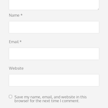
Name
*
Email
*
Website
Save my name, email, and website in this
browser for the next time I comment.