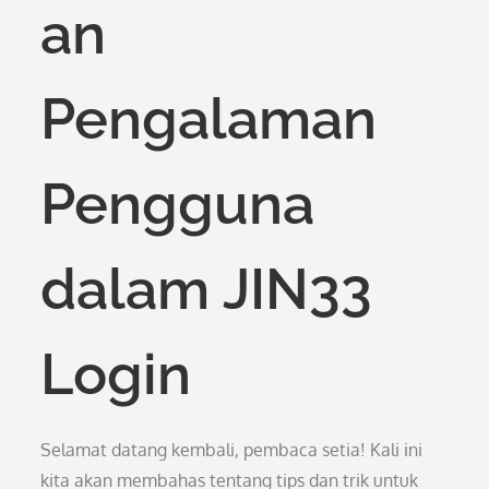
an
Pengalaman
Pengguna
dalam JIN33
Login
Selamat datang kembali, pembaca setia! Kali ini
kita akan membahas tentang tips dan trik untuk