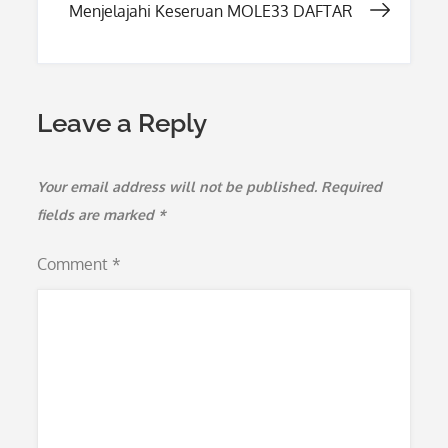
navigation
Menjelajahi Keseruan MOLE33 DAFTAR
Leave a Reply
Your email address will not be published.
Required
fields are marked
*
Comment
*