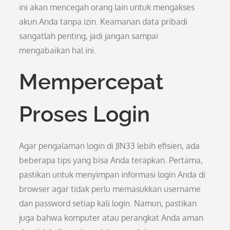
ini akan mencegah orang lain untuk mengakses
akun Anda tanpa izin. Keamanan data pribadi
sangatlah penting, jadi jangan sampai
mengabaikan hal ini.
Mempercepat
Proses Login
Agar pengalaman login di JIN33 lebih efisien, ada
beberapa tips yang bisa Anda terapkan. Pertama,
pastikan untuk menyimpan informasi login Anda di
browser agar tidak perlu memasukkan username
dan password setiap kali login. Namun, pastikan
juga bahwa komputer atau perangkat Anda aman