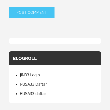
BLOGROLL
JIN33 Login
RUSA33 Daftar
RUSA33 daftar