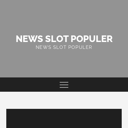
Skip
to
content
NEWS SLOT POPULER
NEWS SLOT POPULER