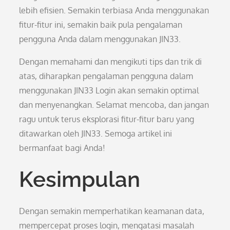
lebih efisien. Semakin terbiasa Anda menggunakan
fitur-fitur ini, semakin baik pula pengalaman
pengguna Anda dalam menggunakan JIN33.
Dengan memahami dan mengikuti tips dan trik di
atas, diharapkan pengalaman pengguna dalam
menggunakan JIN33 Login akan semakin optimal
dan menyenangkan. Selamat mencoba, dan jangan
ragu untuk terus eksplorasi fitur-fitur baru yang
ditawarkan oleh JIN33. Semoga artikel ini
bermanfaat bagi Anda!
Kesimpulan
Dengan semakin memperhatikan keamanan data,
mempercepat proses login, mengatasi masalah