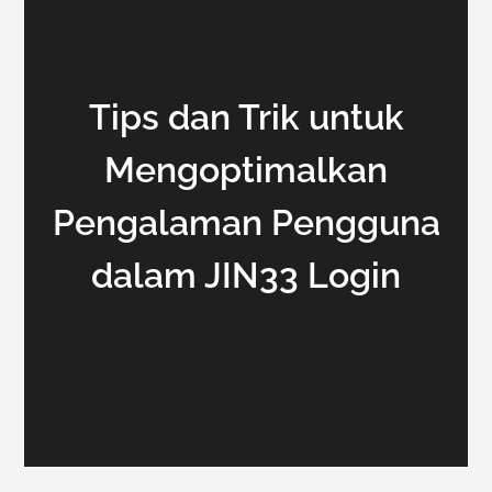
Tips dan Trik untuk
Mengoptimalkan
Pengalaman Pengguna
dalam JIN33 Login