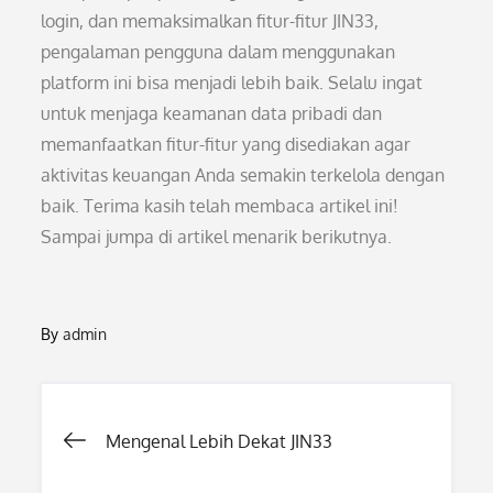
login, dan memaksimalkan fitur-fitur JIN33,
pengalaman pengguna dalam menggunakan
platform ini bisa menjadi lebih baik. Selalu ingat
untuk menjaga keamanan data pribadi dan
memanfaatkan fitur-fitur yang disediakan agar
aktivitas keuangan Anda semakin terkelola dengan
baik. Terima kasih telah membaca artikel ini!
Sampai jumpa di artikel menarik berikutnya.
By
admin
Post
Mengenal Lebih Dekat JIN33