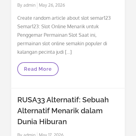
Posted
By
admin
May 26, 2026
on
Create random article about slot semar123
Semar123: Slot Online Menarik untuk
Penggemar Permainan Slot Saat ini,
permainan slot online semakin populer di
kalangan pecinta judi […]
Semar123:
Read More
Slot
Online
Menarik
Untuk
Penggemar
RUSA33 Alternatif: Sebuah
Permainan
Slot
Alternatif Menarik dalam
Dunia Hiburan
Posted
By
admin
May 17, 2026