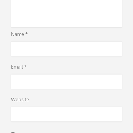
Name
*
Email
*
Website