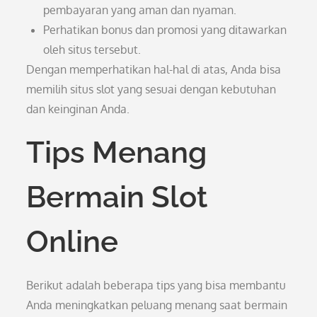
pembayaran yang aman dan nyaman.
Perhatikan bonus dan promosi yang ditawarkan
oleh situs tersebut.
Dengan memperhatikan hal-hal di atas, Anda bisa
memilih situs slot yang sesuai dengan kebutuhan
dan keinginan Anda.
Tips Menang
Bermain Slot
Online
Berikut adalah beberapa tips yang bisa membantu
Anda meningkatkan peluang menang saat bermain