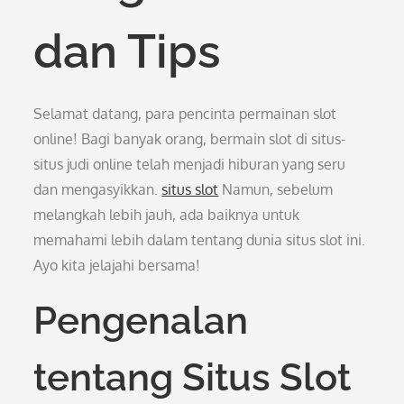
dan Tips
Selamat datang, para pencinta permainan slot
online! Bagi banyak orang, bermain slot di situs-
situs judi online telah menjadi hiburan yang seru
dan mengasyikkan.
situs slot
Namun, sebelum
melangkah lebih jauh, ada baiknya untuk
memahami lebih dalam tentang dunia situs slot ini.
Ayo kita jelajahi bersama!
Pengenalan
tentang Situs Slot