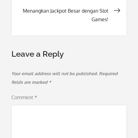
navigation
Menangkan Jackpot Besar dengan Slot
Games!
Leave a Reply
Your email address will not be published.
Required
fields are marked
*
Comment
*