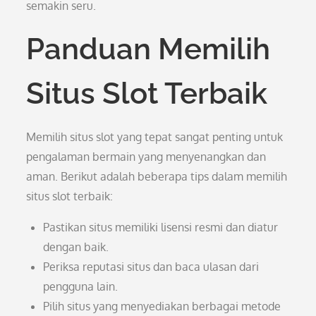
semakin seru.
Panduan Memilih
Situs Slot Terbaik
Memilih situs slot yang tepat sangat penting untuk
pengalaman bermain yang menyenangkan dan
aman. Berikut adalah beberapa tips dalam memilih
situs slot terbaik:
Pastikan situs memiliki lisensi resmi dan diatur
dengan baik.
Periksa reputasi situs dan baca ulasan dari
pengguna lain.
Pilih situs yang menyediakan berbagai metode