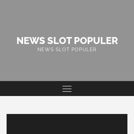
Skip
to
content
NEWS SLOT POPULER
NEWS SLOT POPULER