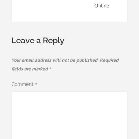
Online
Leave a Reply
Your email address will not be published.
Required
fields are marked
*
Comment
*