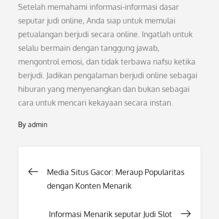
Setelah memahami informasi-informasi dasar
seputar judi online, Anda siap untuk memulai
petualangan berjudi secara online. Ingatlah untuk
selalu bermain dengan tanggung jawab,
mengontrol emosi, dan tidak terbawa nafsu ketika
berjudi. Jadikan pengalaman berjudi online sebagai
hiburan yang menyenangkan dan bukan sebagai
cara untuk mencari kekayaan secara instan.
By
admin
Post
Media Situs Gacor: Meraup Popularitas
dengan Konten Menarik
navigation
Informasi Menarik seputar Judi Slot