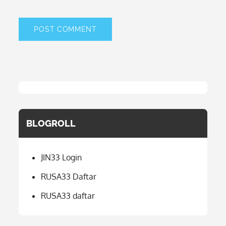
BLOGROLL
JIN33 Login
RUSA33 Daftar
RUSA33 daftar