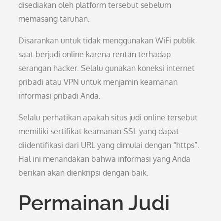
disediakan oleh platform tersebut sebelum
memasang taruhan.
Disarankan untuk tidak menggunakan WiFi publik
saat berjudi online karena rentan terhadap
serangan hacker. Selalu gunakan koneksi internet
pribadi atau VPN untuk menjamin keamanan
informasi pribadi Anda.
Selalu perhatikan apakah situs judi online tersebut
memiliki sertifikat keamanan SSL yang dapat
diidentifikasi dari URL yang dimulai dengan “https”.
Hal ini menandakan bahwa informasi yang Anda
berikan akan dienkripsi dengan baik.
Permainan Judi