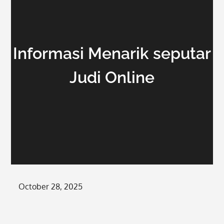
Informasi Menarik seputar
Judi Online
Posted
October 28, 2025
on