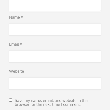
Name
*
Email
*
Website
Save my name, email, and website in this
browser for the next time I comment.