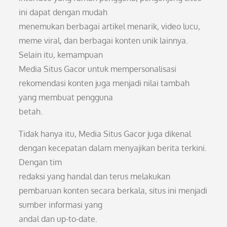
ini dapat dengan mudah
menemukan berbagai artikel menarik, video lucu,
meme viral, dan berbagai konten unik lainnya.
Selain itu, kemampuan
Media Situs Gacor untuk mempersonalisasi
rekomendasi konten juga menjadi nilai tambah
yang membuat pengguna
betah.
Tidak hanya itu, Media Situs Gacor juga dikenal
dengan kecepatan dalam menyajikan berita terkini.
Dengan tim
redaksi yang handal dan terus melakukan
pembaruan konten secara berkala, situs ini menjadi
sumber informasi yang
andal dan up-to-date.