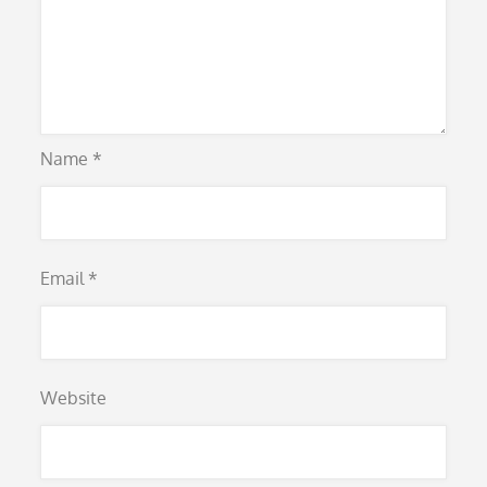
Name
*
Email
*
Website