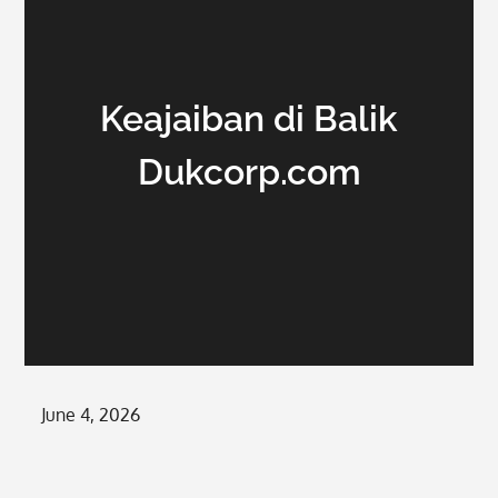
Keajaiban di Balik
Dukcorp.com
Posted
June 4, 2026
on