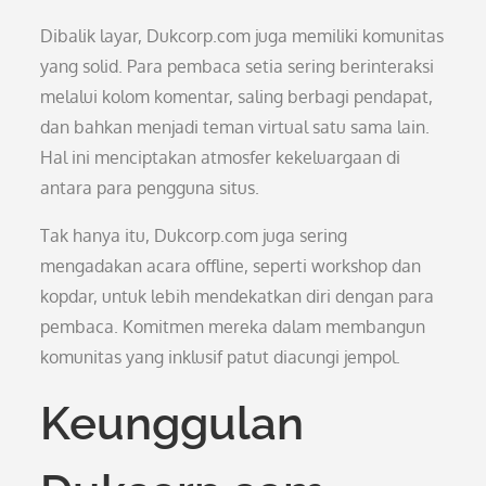
Dibalik layar, Dukcorp.com juga memiliki komunitas
yang solid. Para pembaca setia sering berinteraksi
melalui kolom komentar, saling berbagi pendapat,
dan bahkan menjadi teman virtual satu sama lain.
Hal ini menciptakan atmosfer kekeluargaan di
antara para pengguna situs.
Tak hanya itu, Dukcorp.com juga sering
mengadakan acara offline, seperti workshop dan
kopdar, untuk lebih mendekatkan diri dengan para
pembaca. Komitmen mereka dalam membangun
komunitas yang inklusif patut diacungi jempol.
Keunggulan