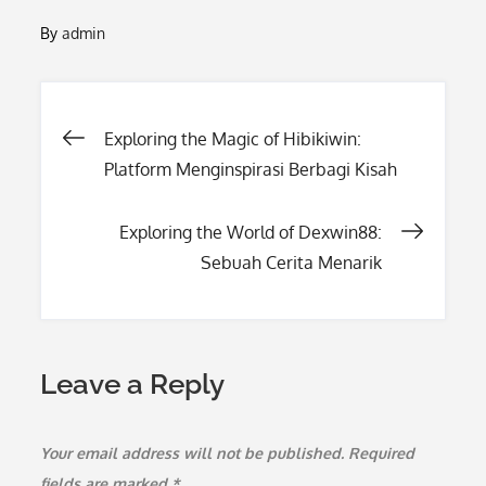
By
admin
Post
Exploring the Magic of Hibikiwin:
Platform Menginspirasi Berbagi Kisah
navigation
Exploring the World of Dexwin88:
Sebuah Cerita Menarik
Leave a Reply
Your email address will not be published.
Required
fields are marked
*