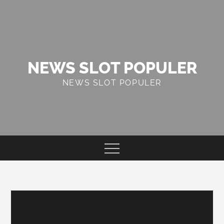
Skip
to
content
NEWS SLOT POPULER
NEWS SLOT POPULER