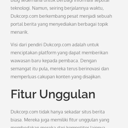
blog sederhana untuk berbagi informasi seputar
teknologi. Namun, seiring berjalannya waktu,
Dukcorp.com berkembang pesat menjadi sebuah
portal berita yang menyediakan berbagai topik
menarik.
Visi dari pendiri Dukcorp.com adalah untuk
menciptakan platform yang dapat memberikan
wawasan baru kepada pembaca. Dengan
semangat itu pula, mereka terus berinovasi dan
memperluas cakupan konten yang disajikan.
Fitur Unggulan
Dukcorp.com tidak hanya sekadar situs berita
biasa. Mereka juga memiliki fitur unggulan yang
membedakan mereka dari kompetitor lainnya.