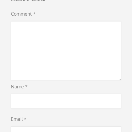
Comment
*
Name
*
Email
*