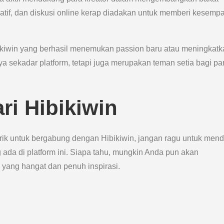
atif, dan diskusi online kerap diadakan untuk memberi kesemp
ikiwin yang berhasil menemukan passion baru atau meningkatk
 sekadar platform, tetapi juga merupakan teman setia bagi pa
ri Hibikiwin
arik untuk bergabung dengan Hibikiwin, jangan ragu untuk mend
ada di platform ini. Siapa tahu, mungkin Anda pun akan
yang hangat dan penuh inspirasi.