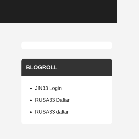
BLOGROLL
JIN33 Login
RUSA33 Daftar
RUSA33 daftar
: