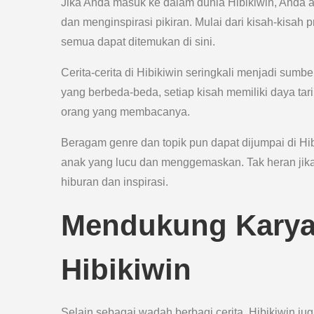
Jika Anda masuk ke dalam dunia Hibikiwin, Anda 
dan menginspirasi pikiran. Mulai dari kisah-kisah p
semua dapat ditemukan di sini.
Cerita-cerita di Hibikiwin seringkali menjadi s
yang berbeda-beda, setiap kisah memiliki daya tar
orang yang membacanya.
Beragam genre dan topik pun dapat dijumpai di Hibi
anak yang lucu dan menggemaskan. Tak heran jik
hiburan dan inspirasi.
Mendukung Karya-
Hibikiwin
Selain sebagai wadah berbagi cerita, Hibikiwin 