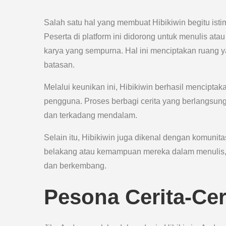
Salah satu hal yang membuat Hibikiwin begitu is
Peserta di platform ini didorong untuk menulis ata
karya yang sempurna. Hal ini menciptakan ruang y
batasan.
Melalui keunikan ini, Hibikiwin berhasil mencipta
pengguna. Proses berbagi cerita yang berlangsun
dan terkadang mendalam.
Selain itu, Hibikiwin juga dikenal dengan komunita
belakang atau kemampuan mereka dalam menulis, 
dan berkembang.
Pesona Cerita-Ceri