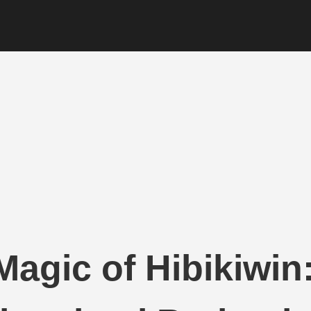
Magic of Hibikiwin