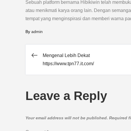
Sebuah platform bernama Hibikiwin telah membuka p
atau menikmati karya orang lain. Dengan semangat
tempat yang menginspirasi dan memberi warna pada
By
admin
Mengenal Lebih Dekat
Post
https://www.tpn77.it.com/
navigation
Leave a Reply
Your email address will not be published.
Required f