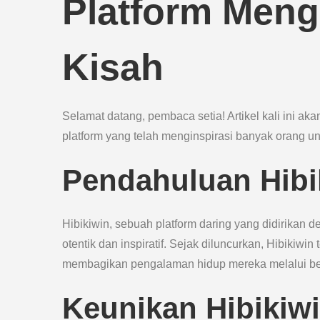
Platform Meng
Kisah
Selamat datang, pembaca setia! Artikel kali ini a
platform yang telah menginspirasi banyak orang unt
Pendahuluan Hibi
Hibikiwin, sebuah platform daring yang didirikan d
otentik dan inspiratif. Sejak diluncurkan, Hibikiw
membagikan pengalaman hidup mereka melalui berb
Keunikan Hibikiw