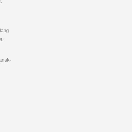
ti
dang
ap
 anak-