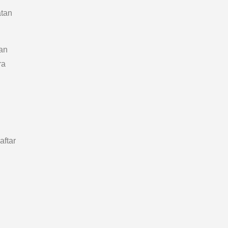
atan
an
ra
aftar