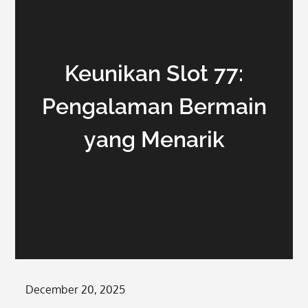
Keunikan Slot 77:
Pengalaman Bermain
yang Menarik
Posted
December 20, 2025