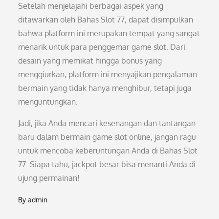
Setelah menjelajahi berbagai aspek yang
ditawarkan oleh Bahas Slot 77, dapat disimpulkan
bahwa platform ini merupakan tempat yang sangat
menarik untuk para penggemar game slot. Dari
desain yang memikat hingga bonus yang
menggiurkan, platform ini menyajikan pengalaman
bermain yang tidak hanya menghibur, tetapi juga
menguntungkan.
Jadi, jika Anda mencari kesenangan dan tantangan
baru dalam bermain game slot online, jangan ragu
untuk mencoba keberuntungan Anda di Bahas Slot
77. Siapa tahu, jackpot besar bisa menanti Anda di
ujung permainan!
By
admin