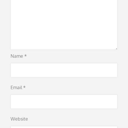
Name
*
Email
*
Website