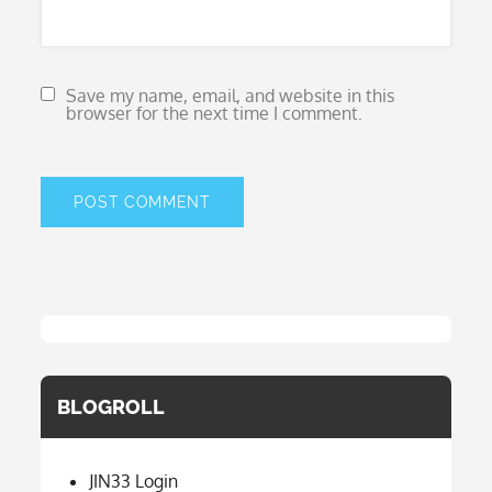
Save my name, email, and website in this
browser for the next time I comment.
BLOGROLL
JIN33 Login