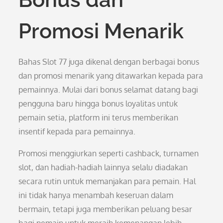
Promosi Menarik
Bahas Slot 77 juga dikenal dengan berbagai bonus
dan promosi menarik yang ditawarkan kepada para
pemainnya. Mulai dari bonus selamat datang bagi
pengguna baru hingga bonus loyalitas untuk
pemain setia, platform ini terus memberikan
insentif kepada para pemainnya.
Promosi menggiurkan seperti cashback, turnamen
slot, dan hadiah-hadiah lainnya selalu diadakan
secara rutin untuk memanjakan para pemain. Hal
ini tidak hanya menambah keseruan dalam
bermain, tetapi juga memberikan peluang besar