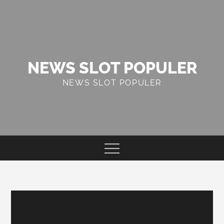
Skip
to
content
NEWS SLOT POPULER
NEWS SLOT POPULER