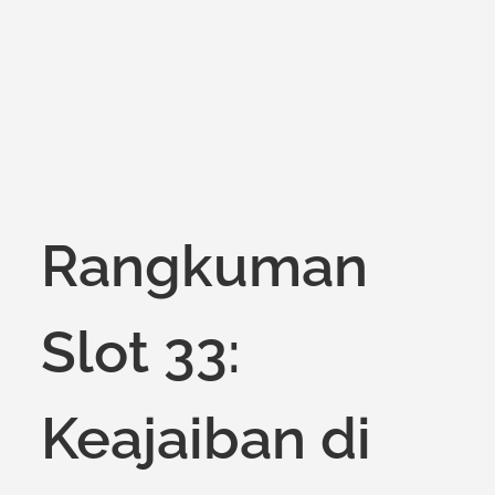
on
Rangkuman
Slot 33:
Keajaiban di