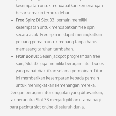
kesempatan untuk mendapatkan kemenangan
besar semakin terbuka lebar.
Free Spin:
Di Slot 33, pemain memiliki
kesempatan untuk mendapatkan free spin
secara acak. Free spin ini dapat meningkatkan
peluang pemain untuk menang tanpa harus
memasang taruhan tambahan.
Fitur Bonus:
Selain jackpot progresif dan free
spin, Slot 33 juga memiliki beragam fitur bonus
yang dapat diaktifkan selama permainan. Fitur
ini memberikan kesempatan kepada pemain
untuk meningkatkan kemenangan mereka.
Dengan beragam fitur unggulan yang ditawarkan,
tak heran jika Slot 33 menjadi pilihan utama bagi
para pecinta slot online di seluruh dunia.