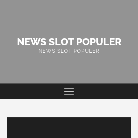
Skip
to
content
NEWS SLOT POPULER
NEWS SLOT POPULER