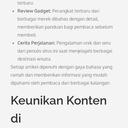
terbaru.
Review Gadget:
Perangkat terbaru dari
berbagai merek dibahas dengan detail,
memberikan panduan bagi pembaca sebelum
membeli.
Cerita Perjalanan:
Pengalaman unik dan seru
dari penulis situs ini saat menjelajahi berbagai
destinasi wisata.
Setiap artikel dipenuhi dengan gaya bahasa yang
ramah dan memberikan informasi yang mudah
dipahami oleh pembaca dari berbagai kalangan.
Keunikan Konten
di