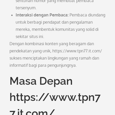
sentuhan humor yang membuat pembaca
tersenyum.
Interaksi dengan Pembaca:
Pembaca diundang
untuk berbagi pendapat dan pengalaman
mereka, membentuk komunitas yang solid di
sekitar situs ini.
Dengan kombinasi konten yang beragam dan
pendekatan yang unik, https://www.tpn77.it.com/
sukses menciptakan lingkungan yang ramah dan
informatif bagi para pengunjungnya.
Masa Depan
https://www.tpn7
7.it.com/