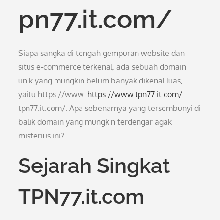
pn77.it.com/
Siapa sangka di tengah gempuran website dan
situs e-commerce terkenal, ada sebuah domain
unik yang mungkin belum banyak dikenal luas,
yaitu https://www.
https://www.tpn77.it.com/
tpn77.it.com/. Apa sebenarnya yang tersembunyi di
balik domain yang mungkin terdengar agak
misterius ini?
Sejarah Singkat
TPN77.it.com